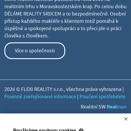
realitním trhu v Moravskoslezském kraji. Po celou dobu
DĚLÁME REALITY SRDCEM a to bezpodmínečně. Osobní
přístup každého makléře s klientem totiž pomáhá k
úspěšné a spokojené spolupráci a to přeci jde o práci
člověka s člověkem.
Více o společnosti
2026 © FLEXI REALITY s.r.o., všechna práva vyhrazena |
Povinně zveřejňované informace
|
Poučení spotřebitele
Real
Realitní SW
man
×
Používáme soubory cookies
ℹ