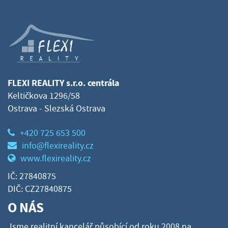
FLEXI REALITY s.r.o. centrála
Keltičkova 1296/58
Ostrava - Slezská Ostrava
+420 725 653 500
info@flexireality.cz
www.flexireality.cz
IČ: 27840875
DIČ: CZ27840875
O NÁS
Jsme realitní kancelář působící od roku 2008 na