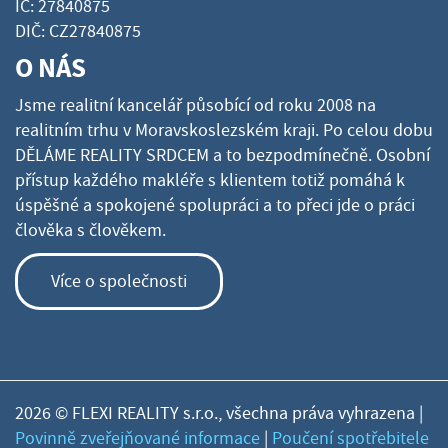
IČ: 27840875
DIČ: CZ27840875
O NÁS
Jsme realitní kancelář působící od roku 2008 na
realitním trhu v Moravskoslezském kraji. Po celou dobu
DĚLÁME REALITY SRDCEM a to bezpodmínečně. Osobní
přístup každého makléře s klientem totiž pomáhá k
úspěšné a spokojené spolupráci a to přeci jde o práci
člověka s člověkem.
Více o společnosti
2026 © FLEXI REALITY s.r.o., všechna práva vyhrazena |
Povinně zveřejňované informace
|
Poučení spotřebitele