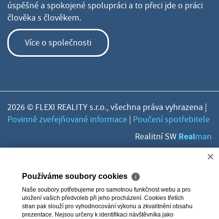
úspěšné a spokojené spolupráci a to přeci jde o práci
člověka s člověkem.
Více o společnosti
2026 © FLEXI REALITY s.r.o., všechna práva vyhrazena |
Povinně zveřejňované informace
|
Poučení spotřebitele
Real
Realitní SW
man
×
Používáme soubory cookies
ℹ
Naše soubory potřebujeme pro samotnou funkčnost webu a pro
uložení vašich předvoleb při jeho procházení. Cookies třetích
stran pak slouží pro vyhodnocování výkonu a zkvalitnění obsahu
prezentace. Nejsou určeny k identifikaci návštěvníka jako