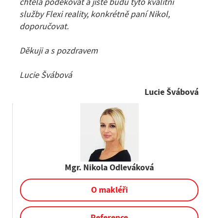
chtěla poděkovat a jistě budu tyto kvalitní
služby Flexi reality, konkrétně paní Nikol,
doporučovat.
Děkuji a s pozdravem
Lucie Švábová
Lucie Švábová
Mgr. Nikola Odleváková
O makléři
Reference