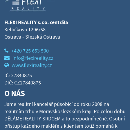
FLEXI REALITY s.r.o. centrála
Keltičkova 1296/58
Ostrava - Slezská Ostrava
+420 725 653 500
info@flexireality.cz
www.flexireality.cz
IČ: 27840875
DIČ: CZ27840875
O NÁS
Jsme realitní kancelář působící od roku 2008 na
realitním trhu v Moravskoslezském kraji. Po celou dobu
DĚLÁME REALITY SRDCEM a to bezpodmínečně. Osobní
přístup každého makléře s klientem totiž pomáhá k