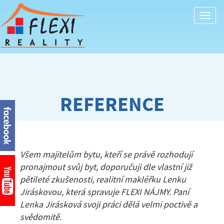
Togg
navi
REFERENCE
Všem majitelům bytu, kteří se právě rozhodují
pronajmout svůj byt, doporučuji dle vlastní již
pětileté zkušenosti, realitní makléřku Lenku
Jiráskovou, která spravuje FLEXI NÁJMY. Paní
Lenka Jirásková svoji práci dělá velmi poctivě a
svědomitě.