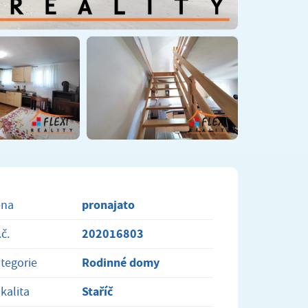
pronajato
ena
202016803
.č.
Rodinné domy
tegorie
Staříč
kalita