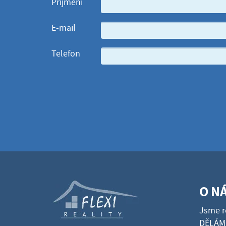
Příjmení
E-mail
Telefon
O N
Jsme r
DĚLÁME