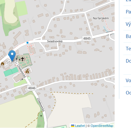
Pa
Vý
B
Te
D
V
O
Leaflet
|
©
OpenStreetMap