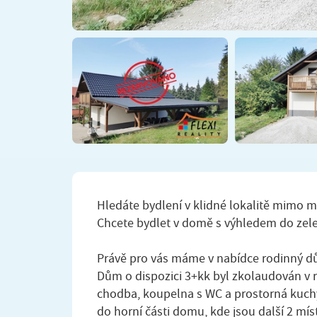
Hledáte bydlení v klidné lokalitě mimo m
Chcete bydlet v domě s výhledem do zel
Právě pro vás máme v nabídce rodinný dů
Dům o dispozici 3+kk byl zkolaudován v r
chodba, koupelna s WC a prostorná kuch
do horní části domu, kde jsou další 2 mís