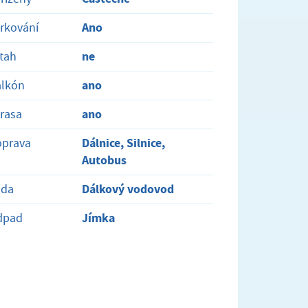
Ano
rkování
ne
tah
ano
alkón
ano
rasa
Dálnice, Silnice,
oprava
Autobus
Dálkový vodovod
oda
Jímka
dpad