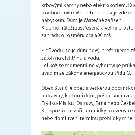
krbovými kamny nebo elektrokotlem. Ku
troubou, mikrovlnou troubou a je zde me
nábytkem. Dům je částečně zařízen.
K domu náleží zastřešená a velmi prostor
zahradu o rozměru cca 500 m².
Z důvodu, že je dům nový, preferujeme 
záloh na elektřinu a vodu.
Jelikož se momentálně vyhotovuje průka
uvádím ze zákona energetickou třídu G, i k
Obec Staříč je obec s veškerou občanskou
potraviny, kulturní dům, pošta, knihovna,
Frýdku-Místku, Ostravy, Brna nebo České
K dispozici od září, prohlídky a rezervace
nebo domluvení termínu prohlídky mne n