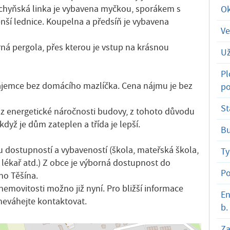
chyňská linka je vybavena myčkou, sporákem s
Ok
nší lednice. Koupelna a předsíň je vybavena
Ve
ná pergola, přes kterou je vstup na krásnou
Už
Pl
zájemce bez domácího mazlíčka. Cena nájmu je bez
p
St
z energetické náročnosti budovy, z tohoto důvodu
dyž je dům zateplen a třída je lepší.
B
 dostupností a vybaveností (škola, mateřská škola,
T
 lékař atd.) Z obce je výborná dostupnost do
Po
ho Těšína.
 nemovitosti možno již nyní. Pro bližší informace
En
eváhejte kontaktovat.
b.
Za