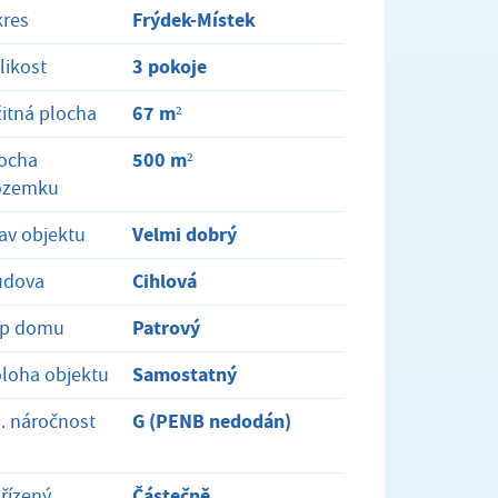
Frýdek-Místek
res
3 pokoje
likost
67 m²
itná plocha
500 m²
ocha
ozemku
Velmi dobrý
av objektu
Cihlová
udova
Patrový
yp domu
Samostatný
loha objektu
G (PENB nedodán)
. náročnost
Částečně
řízený