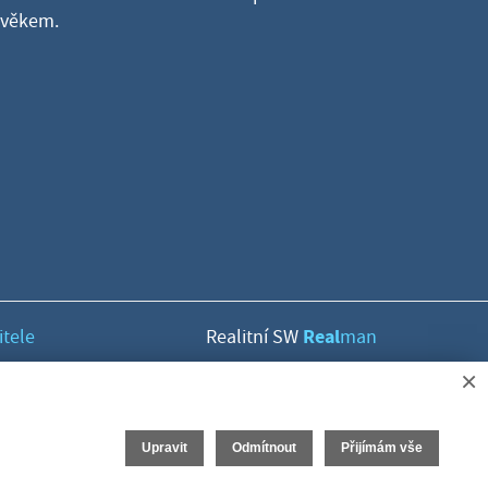
lověkem.
Real
itele
Realitní SW
man
×
Upravit
Odmítnout
Přijímám vše