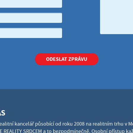
ODESLAT ZPRÁVU
ÁS
ealitní kancelář působící od roku 2008 na realitním trhu v 
 REALITY SRDCEM a to bezpodmínečně. Osobní přístup kaž