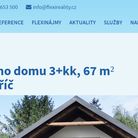
 653 500
info@flexireality.cz
EFERENCE
FLEXINÁJMY
AKTUALITY
SLUŽBY
NA
ho domu 3+kk, 67 m²
říč