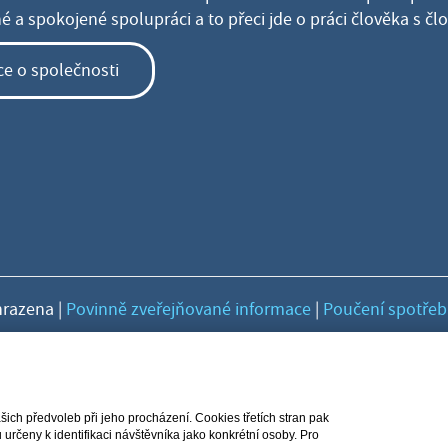
 a spokojené spolupráci a to přeci jde o práci člověka s č
ce o společnosti
hrazena |
Povinně zveřejňované informace
|
Poučení spotřeb
ch předvoleb při jeho procházení. Cookies třetích stran pak
rčeny k identifikaci návštěvníka jako konkrétní osoby. Pro