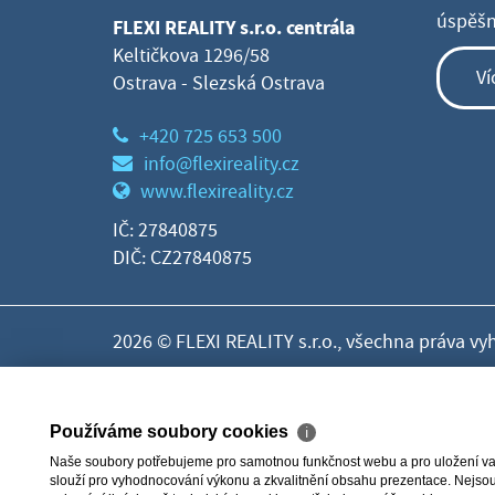
úspěšné
FLEXI REALITY s.r.o. centrála
Keltičkova 1296/58
Ví
Ostrava - Slezská Ostrava
+420 725 653 500
info@flexireality.cz
www.flexireality.cz
IČ: 27840875
DIČ: CZ27840875
2026 © FLEXI REALITY s.r.o., všechna práva vy
Používáme soubory cookies
ℹ
Naše soubory potřebujeme pro samotnou funkčnost webu a pro uložení vaši
slouží pro vyhodnocování výkonu a zkvalitnění obsahu prezentace. Nejsou u