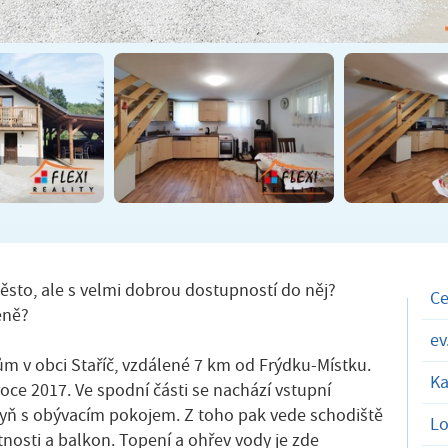
ěsto, ale s velmi dobrou dostupností do něj?
C
eně?
ev
m v obci Staříč, vzdálené 7 km od Frýdku-Místku.
Ka
oce 2017. Ve spodní části se nachází vstupní
yň s obývacím pokojem. Z toho pak vede schodiště
Lo
tnosti a balkon. Topení a ohřev vody je zde