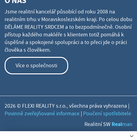
O NÁS
Jsme realitní kancelář působící od roku 2008 na
realitním trhu v Moravskoslezském kraji. Po celou dobu
DĚLÁME REALITY SRDCEM a to bezpodmínečně. Osobní
přístup každého makléře s klientem totiž pomáhá k
úspěšné a spokojené spolupráci a to přeci jde o práci
člověka s člověkem.
Více o společnosti
2026 © FLEXI REALITY s.r.o., všechna práva vyhrazena |
Povinně zveřejňované informace
|
Poučení spotřebitele
Real
Realitní SW
man
×