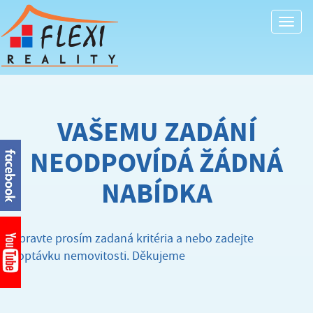
Togg
navi
VAŠEMU ZADÁNÍ
NEODPOVÍDÁ ŽÁDNÁ
NABÍDKA
Upravte prosím zadaná kritéria a nebo zadejte
poptávku nemovitosti. Děkujeme