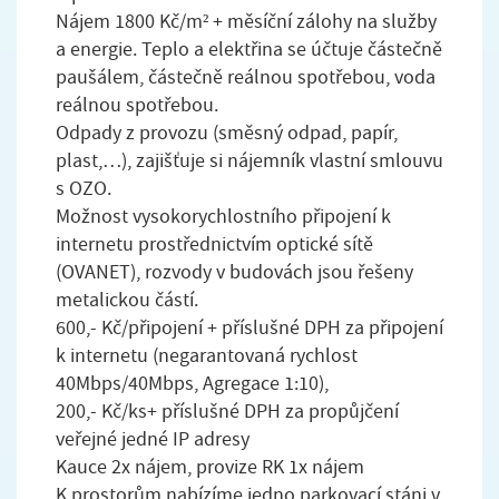
Nájem 1800 Kč/m² + měsíční zálohy na služby
a energie. Teplo a elektřina se účtuje částečně
paušálem, částečně reálnou spotřebou, voda
reálnou spotřebou.
Odpady z provozu (směsný odpad, papír,
plast,…), zajišťuje si nájemník vlastní smlouvu
s OZO.
Možnost vysokorychlostního připojení k
internetu prostřednictvím optické sítě
(OVANET), rozvody v budovách jsou řešeny
metalickou částí.
600,- Kč/připojení + příslušné DPH za připojení
k internetu (negarantovaná rychlost
40Mbps/40Mbps, Agregace 1:10),
200,- Kč/ks+ příslušné DPH za propůjčení
veřejné jedné IP adresy
Kauce 2x nájem, provize RK 1x nájem
K prostorům nabízíme jedno parkovací stáni v