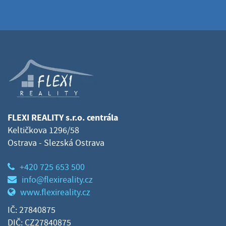
FLEXI REALITY s.r.o. centrála
Keltičkova 1296/58
Ostrava - Slezská Ostrava
+420 725 653 500
info@flexireality.cz
www.flexireality.cz
IČ: 27840875
DIČ: CZ27840875