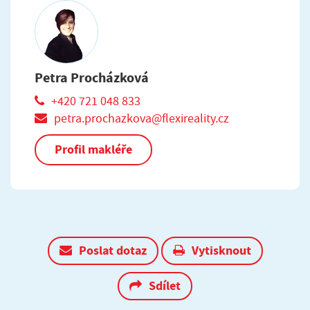
Petra Procházková
+420 721 048 833
petra.prochazkova@flexireality.cz
Profil makléře
Poslat dotaz
Vytisknout
Sdílet