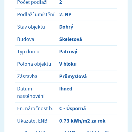
2
Počet podlaží
2. NP
Podlaží umístění
Dobrý
Stav objektu
Skeletová
Budova
Patrový
Typ domu
V bloku
Poloha objektu
Průmyslová
Zástavba
Ihned
Datum
nastěhování
C - Úsporná
En. náročnost b.
0.73 kWh/m2 za rok
Ukazatel ENB