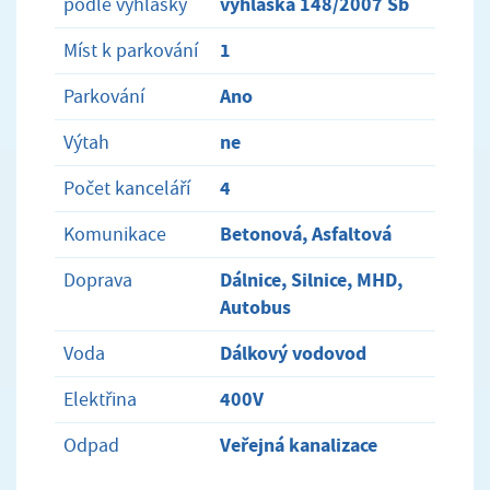
vyhláška 148/2007 Sb
podle vyhlášky
1
Míst k parkování
Ano
Parkování
ne
Výtah
4
Počet kanceláří
Betonová, Asfaltová
Komunikace
Dálnice, Silnice, MHD,
Doprava
Autobus
Dálkový vodovod
Voda
400V
Elektřina
Veřejná kanalizace
Odpad