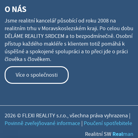
O NÁS
Jsme realitní kancelář působící od roku 2008 na
realitním trhu v Moravskoslezském kraji. Po celou dobu
DĚLÁME REALITY SRDCEM a to bezpodmínečně. Osobní
přístup každého makléře s klientem totiž pomáhá k
úspěšné a spokojené spolupráci a to přeci jde o práci
člověka s člověkem.
Více o společnosti
2026 © FLEXI REALITY s.r.o., všechna práva vyhrazena |
Povinně zveřejňované informace
|
Poučení spotřebitele
Real
Realitní SW
man