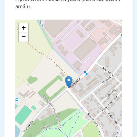
areálu.
+
−