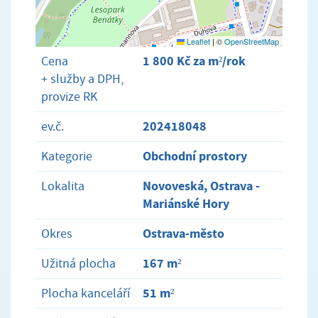
Leaflet
|
©
OpenStreetMap
1 800 Kč za m²/rok
Cena
+ služby a DPH,
provize RK
202418048
ev.č.
Obchodní prostory
Kategorie
Novoveská, Ostrava -
Lokalita
Mariánské Hory
Ostrava-město
Okres
167 m²
Užitná plocha
51 m²
Plocha kanceláří