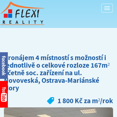
Togg
navi
Pronájem 4 místností s možností i
jednotlivě o celkové rozloze 167m²
včetně soc. zařízení na ul.
Novoveská, Ostrava-Mariánské
Hory
1 800 Kč za m²/rok