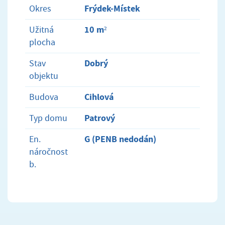
Frýdek-Místek
Okres
10 m²
Užitná
plocha
Dobrý
Stav
objektu
Cihlová
Budova
Patrový
Typ domu
G (PENB nedodán)
En.
náročnost
b.