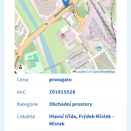
Leaflet
|
©
OpenStreetMap
pronajato
Cena
201815528
ev.č.
Obchodní prostory
Kategorie
Hlavní třída, Frýdek-Místek -
Lokalita
Místek