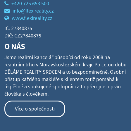
+420 725 653 500
info@flexireality.cz
www.flexireality.cz
IČ: 27840875
DIČ: CZ27840875
O NÁS
Jsme realitní kancelář působící od roku 2008 na
realitním trhu v Moravskoslezském kraji. Po celou dobu
DĚLÁME REALITY SRDCEM a to bezpodmínečně. Osobní
přístup každého makléře s klientem totiž pomáhá k
úspěšné a spokojené spolupráci a to přeci jde o práci
člověka s člověkem.
Více o společnosti