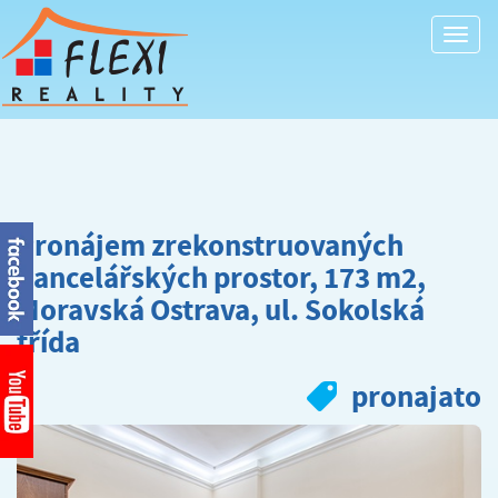
Togg
navi
Pronájem zrekonstruovaných
kancelářských prostor, 173 m2,
Moravská Ostrava, ul. Sokolská
třída
pronajato