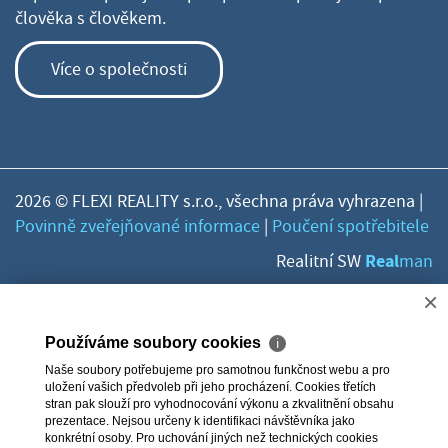
člověka s člověkem.
Více o společnosti
2026 © FLEXI REALITY s.r.o., všechna práva vyhrazena |
Povinně zveřejňované informace
|
Poučení spotřebitele
Real
Realitní SW
man
×
Používáme soubory cookies
ℹ
Naše soubory potřebujeme pro samotnou funkčnost webu a pro
uložení vašich předvoleb při jeho procházení. Cookies třetích
stran pak slouží pro vyhodnocování výkonu a zkvalitnění obsahu
prezentace. Nejsou určeny k identifikaci návštěvníka jako
konkrétní osoby. Pro uchování jiných než technických cookies