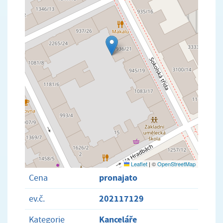
Leaflet
|
©
OpenStreetMap
pronajato
Cena
202117129
ev.č.
Kanceláře
Kategorie