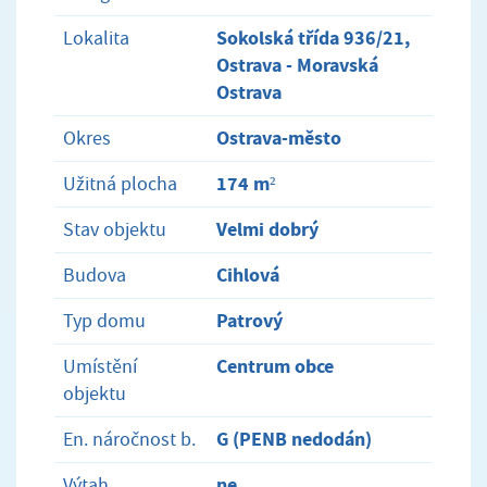
Sokolská třída 936/21,
Lokalita
Ostrava - Moravská
Ostrava
Ostrava-město
Okres
174 m²
Užitná plocha
Velmi dobrý
Stav objektu
Cihlová
Budova
Patrový
Typ domu
Centrum obce
Umístění
objektu
G (PENB nedodán)
En. náročnost b.
ne
Výtah