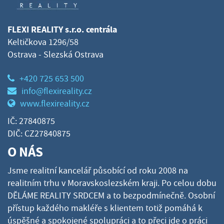
FLEXI REALITY s.r.o. centrála
Keltičkova 1296/58
Ostrava - Slezská Ostrava
+420 725 653 500
info@flexireality.cz
www.flexireality.cz
IČ: 27840875
DIČ: CZ27840875
O NÁS
Jsme realitní kancelář působící od roku 2008 na
realitním trhu v Moravskoslezském kraji. Po celou dobu
DĚLÁME REALITY SRDCEM a to bezpodmínečně. Osobní
přístup každého makléře s klientem totiž pomáhá k
úspěšné a spokojené spolupráci a to přeci jde o práci