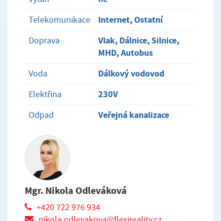
Internet, Ostatní
Telekomunikace
Vlak, Dálnice, Silnice,
Doprava
MHD, Autobus
Dálkový vodovod
Voda
230V
Elektřina
Veřejná kanalizace
Odpad
Mgr. Nikola Odleváková
+420 722 976 934
nikola.odlevakova@flexireality.cz