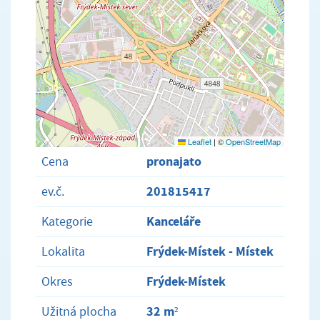
Leaflet
|
©
OpenStreetMap
pronajato
Cena
201815417
ev.č.
Kanceláře
Kategorie
Frýdek-Místek - Místek
Lokalita
Frýdek-Místek
Okres
32 m²
Užitná plocha