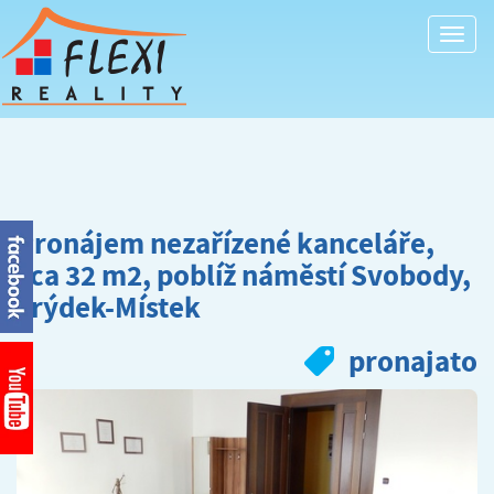
Togg
navi
Pronájem nezařízené kanceláře,
cca 32 m2, poblíž náměstí Svobody,
Frýdek-Místek
pronajato