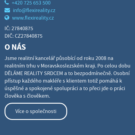
+420 725 653 500
info@flexireality.cz
www.flexireality.cz
IČ: 27840875
DIČ: CZ27840875
O NÁS
Jsme realitní kancelář působící od roku 2008 na
realitním trhu v Moravskoslezském kraji. Po celou dobu
DĚLÁME REALITY SRDCEM a to bezpodmínečně. Osobní
přístup každého makléře s klientem totiž pomáhá k
úspěšné a spokojené spolupráci a to přeci jde o práci
člověka s člověkem.
Více o společnosti