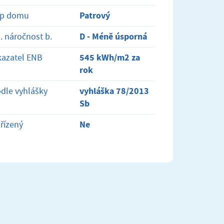
Patrový
yp domu
D - Méně úsporná
. náročnost b.
545 kWh/m2 za
azatel ENB
rok
vyhláška 78/2013
dle vyhlášky
Sb
Ne
řízený