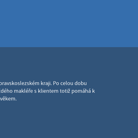
Moravskoslezském kraji. Po celou dobu
dého makléře s klientem totiž pomáhá k
lověkem.