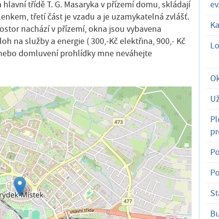
 hlavní třídě T. G. Masaryka v přízemí domu, skládají
ev
lenkem, třetí část je vzadu a je uzamykatelná zvlášť.
Ka
rostor nachází v přízemí, okna jsou vybavena
oh na služby a energie ( 300,-Kč elektřina, 900,- Kč
Lo
e nebo domluvení prohlídky mne neváhejte
Ok
Už
Pl
pr
Po
Po
St
B