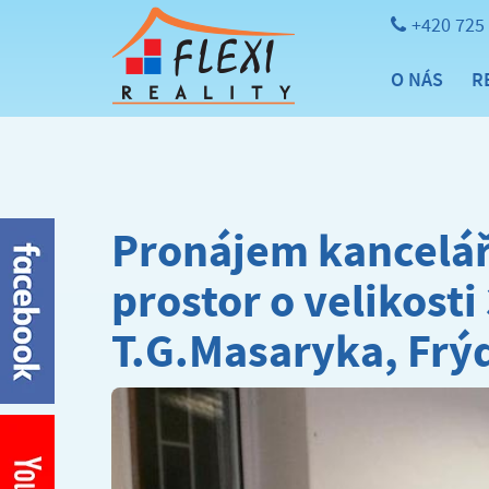
+420 725
O NÁS
R
Pronájem kancelá
prostor o velikosti
T.G.Masaryka, Frý