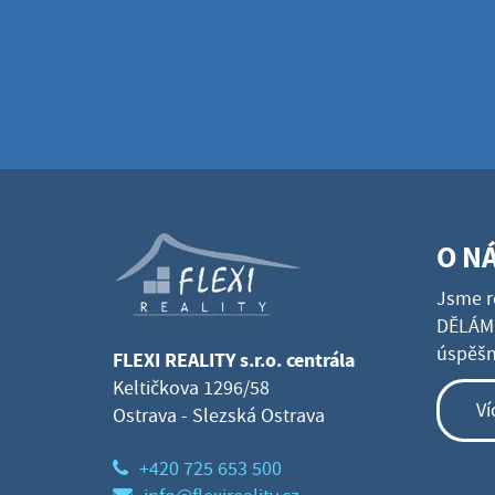
O N
Jsme r
DĚLÁME
úspěšné
FLEXI REALITY s.r.o. centrála
Keltičkova 1296/58
Ví
Ostrava - Slezská Ostrava
+420 725 653 500