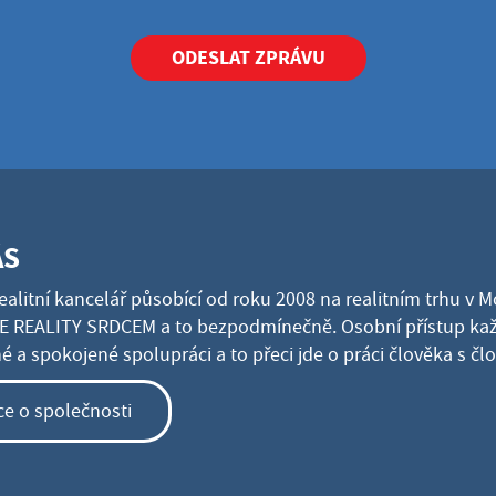
ODESLAT ZPRÁVU
ÁS
ealitní kancelář působící od roku 2008 na realitním trhu v 
 REALITY SRDCEM a to bezpodmínečně. Osobní přístup kaž
 a spokojené spolupráci a to přeci jde o práci člověka s č
ce o společnosti