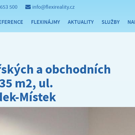
 653 500
info@flexireality.cz
EFERENCE
FLEXINÁJMY
AKTUALITY
SLUŽBY
NA
řských a obchodních
 35 m2, ul.
dek-Místek