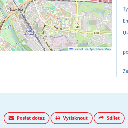
T
En
Uk
Leaflet
|
©
OpenStreetMap
po
Za
Poslat dotaz
Vytisknout
Sdílet