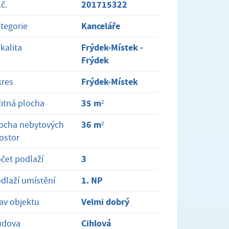
201715322
.č.
Kanceláře
tegorie
Frýdek-Místek -
kalita
Frýdek
Frýdek-Místek
res
35 m²
itná plocha
36 m²
ocha nebytových
ostor
3
čet podlaží
1. NP
dlaží umístění
Velmi dobrý
av objektu
Cihlová
udova