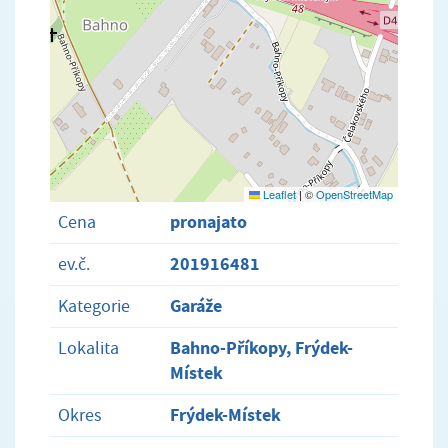
Leaflet
|
©
OpenStreetMap
pronajato
Cena
201916481
ev.č.
Garáže
Kategorie
Bahno-Příkopy, Frýdek-
Lokalita
Místek
Frýdek-Místek
Okres