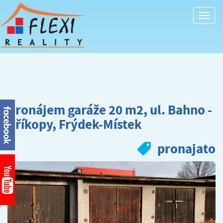
Togg
navi
Pronájem garáže 20 m2, ul. Bahno -
Příkopy, Frýdek-Místek
pronajato