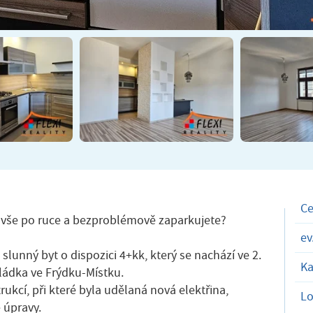
C
e vše po ruce a bezproblémově zaparkujete?
ev
 slunný byt o dispozici 4+kk, který se nachází ve 2.
Ka
Sládka ve Frýdku-Místku.
ukcí, při které byla udělaná nová elektřina,
Lo
 úpravy.