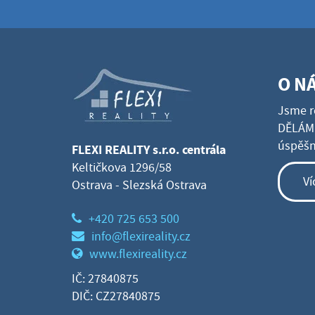
O N
Jsme r
DĚLÁME
úspěšné
FLEXI REALITY s.r.o. centrála
Keltičkova 1296/58
Ví
Ostrava - Slezská Ostrava
+420 725 653 500
info@flexireality.cz
www.flexireality.cz
IČ: 27840875
DIČ: CZ27840875