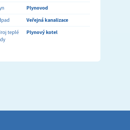
Plynovod
yn
Veřejná kanalizace
dpad
Plynový kotel
roj teplé
ody