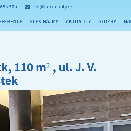
 653 500
info@flexireality.cz
EFERENCE
FLEXINÁJMY
AKTUALITY
SLUŽBY
NA
 110 m² , ul. J. V.
stek