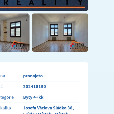
pronajato
ena
202418150
.č.
Byty 4+kk
tegorie
Josefa Václava Sládka 38,
kalita