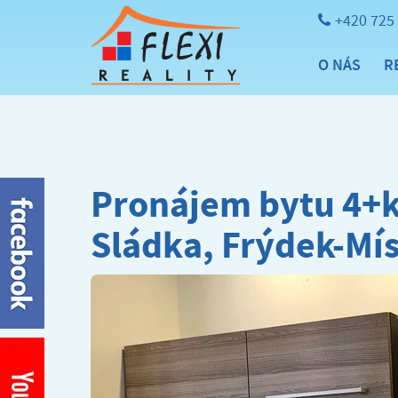
+420 725
O NÁS
R
Pronájem bytu 4+kk,
Sládka, Frýdek-Mí