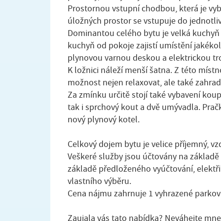
Prostornou vstupní chodbou, která je vy
úložných prostor se vstupuje do jednotliv
Dominantou celého bytu je velká kuchyň 
kuchyň od pokoje zajistí umístění jakékol
plynovou varnou deskou a elektrickou t
K ložnici náleží menší šatna. Z této míst
možnost nejen relaxovat, ale také zahradn
Za zmínku určitě stojí také vybavení koup
tak i sprchový kout a dvě umývadla. Prač
nový plynový kotel.
Celkový dojem bytu je velice příjemný, v
Veškeré služby jsou účtovány na základě 
základě předloženého vyúčtování, elektři
vlastního výběru.
Cena nájmu zahrnuje 1 vyhrazené parkova
Zaujala vás tato nabídka? Neváhejte mne