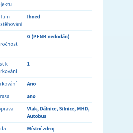
jektu
Ihned
atum
stěhování
G (PENB nedodán)
.
ročnost
1
st k
rkování
Ano
rkování
ano
rasa
Vlak, Dálnice, Silnice, MHD,
oprava
Autobus
Místní zdroj
oda