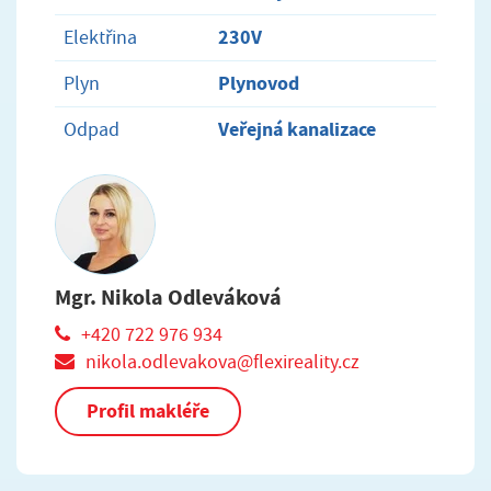
230V
Elektřina
Plynovod
Plyn
Veřejná kanalizace
Odpad
Mgr. Nikola Odleváková
+420 722 976 934
nikola.odlevakova@flexireality.cz
Profil makléře