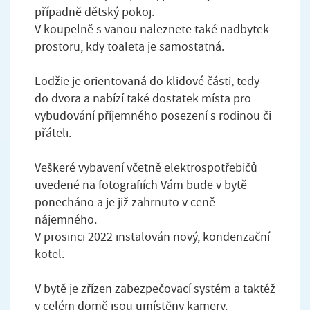
případně dětský pokoj.
V koupelně s vanou naleznete také nadbytek
prostoru, kdy toaleta je samostatná.
Lodžie je orientovaná do klidové části, tedy
do dvora a nabízí také dostatek místa pro
vybudování příjemného posezení s rodinou či
přáteli.
Veškeré vybavení včetně elektrospotřebičů
uvedené na fotografiích Vám bude v bytě
ponecháno a je již zahrnuto v ceně
nájemného.
V prosinci 2022 instalován nový, kondenzační
kotel.
V bytě je zřízen zabezpečovací systém a taktéž
v celém domě jsou umístěny kamery.