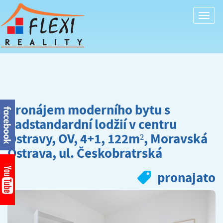
Togg
navi
Pronájem moderního bytu s
nadstandardní lodžií v centru
Ostravy, OV, 4+1, 122m², Moravská
Ostrava, ul. Českobratrská
pronajato