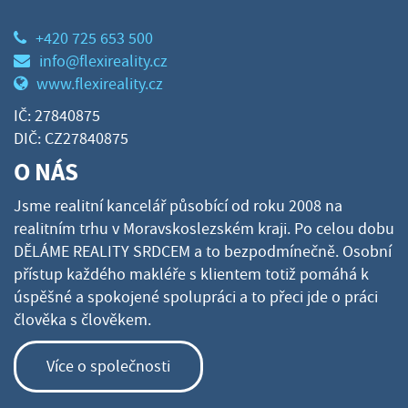
+420 725 653 500
info@flexireality.cz
www.flexireality.cz
IČ: 27840875
DIČ: CZ27840875
O NÁS
Jsme realitní kancelář působící od roku 2008 na
realitním trhu v Moravskoslezském kraji. Po celou dobu
DĚLÁME REALITY SRDCEM a to bezpodmínečně. Osobní
přístup každého makléře s klientem totiž pomáhá k
úspěšné a spokojené spolupráci a to přeci jde o práci
člověka s člověkem.
Více o společnosti