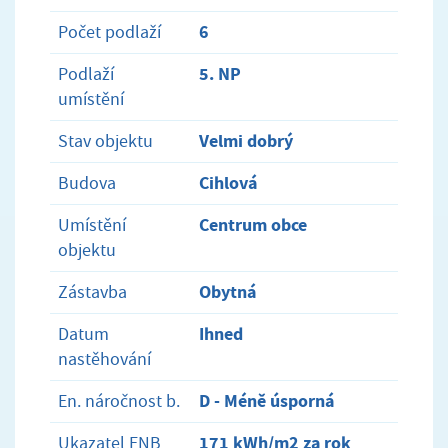
6
Počet podlaží
5. NP
Podlaží
umístění
Velmi dobrý
Stav objektu
Cihlová
Budova
Centrum obce
Umístění
objektu
Obytná
Zástavba
Ihned
Datum
nastěhování
D - Méně úsporná
En. náročnost b.
171 kWh/m2 za rok
Ukazatel ENB