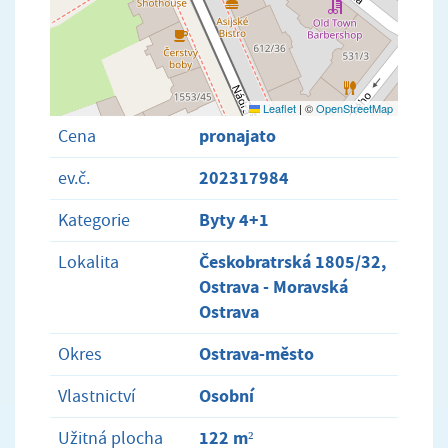
Leaflet
|
©
OpenStreetMap
pronajato
Cena
202317984
ev.č.
Byty 4+1
Kategorie
Českobratrská 1805/32,
Lokalita
Ostrava - Moravská
Ostrava
Ostrava-město
Okres
Osobní
Vlastnictví
122 m²
Užitná plocha