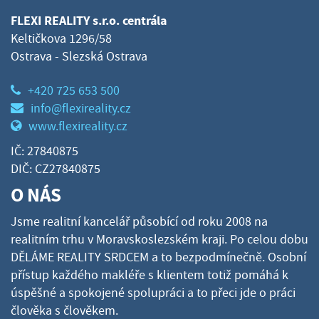
FLEXI REALITY s.r.o. centrála
Keltičkova 1296/58
Ostrava - Slezská Ostrava
+420 725 653 500
info@flexireality.cz
www.flexireality.cz
IČ: 27840875
DIČ: CZ27840875
O NÁS
Jsme realitní kancelář působící od roku 2008 na
realitním trhu v Moravskoslezském kraji. Po celou dobu
DĚLÁME REALITY SRDCEM a to bezpodmínečně. Osobní
přístup každého makléře s klientem totiž pomáhá k
úspěšné a spokojené spolupráci a to přeci jde o práci
člověka s člověkem.