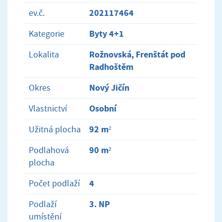
202117464
ev.č.
Byty 4+1
Kategorie
Rožnovská, Frenštát pod
Lokalita
Radhoštěm
Nový Jičín
Okres
Osobní
Vlastnictví
92 m²
Užitná plocha
90 m²
Podlahová
plocha
4
Počet podlaží
3. NP
Podlaží
umístění