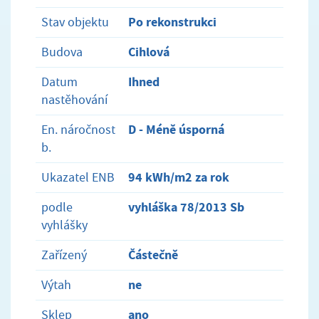
Po rekonstrukci
Stav objektu
Cihlová
Budova
Ihned
Datum
nastěhování
D - Méně úsporná
En. náročnost
b.
94 kWh/m2 za rok
Ukazatel ENB
vyhláška 78/2013 Sb
podle
vyhlášky
Částečně
Zařízený
ne
Výtah
ano
Sklep