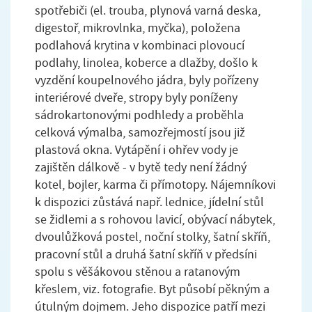
spotřebiči (el. trouba, plynová varná deska,
digestoř, mikrovlnka, myčka), položena
podlahová krytina v kombinaci plovoucí
podlahy, linolea, koberce a dlažby, došlo k
vyzdění koupelnového jádra, byly pořízeny
interiérové dveře, stropy byly poníženy
sádrokartonovými podhledy a proběhla
celková výmalba, samozřejmostí jsou již
plastová okna. Vytápění i ohřev vody je
zajištěn dálkově - v bytě tedy není žádný
kotel, bojler, karma či přímotopy. Nájemníkovi
k dispozici zůstává např. lednice, jídelní stůl
se židlemi a s rohovou lavicí, obývací nábytek,
dvoulůžková postel, noční stolky, šatní skříň,
pracovní stůl a druhá šatní skříň v předsíni
spolu s věšákovou stěnou a ratanovým
křeslem, viz. fotografie. Byt působí pěkným a
útulným dojmem. Jeho dispozice patří mezi