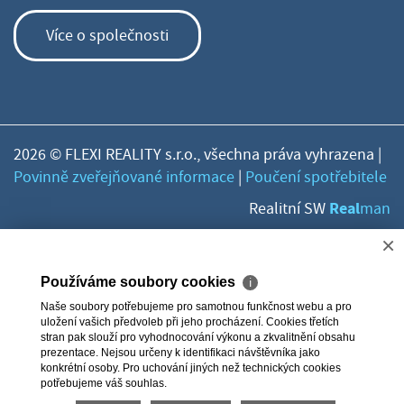
Více o společnosti
2026 © FLEXI REALITY s.r.o., všechna práva vyhrazena |
Povinně zveřejňované informace
|
Poučení spotřebitele
Real
Realitní SW
man
×
Používáme soubory cookies
ℹ
Naše soubory potřebujeme pro samotnou funkčnost webu a pro
uložení vašich předvoleb při jeho procházení. Cookies třetích
stran pak slouží pro vyhodnocování výkonu a zkvalitnění obsahu
prezentace. Nejsou určeny k identifikaci návštěvníka jako
konkrétní osoby. Pro uchování jiných než technických cookies
potřebujeme váš souhlas.