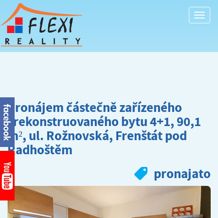
Togg
navi
Pronájem částečně zařízeného
zrekonstruovaného bytu 4+1, 90,1
m², ul. Rožnovská, Frenštát pod
Radhoštěm
pronajato