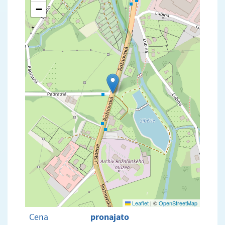
−
Leaflet
|
©
OpenStreetMap
pronajato
Cena