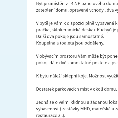
Byt je umístěn v 14.NP panelového domu p
zateplení domu, opravené vchody , dva výt
V bytě je Vám k dispozici plně vybavená 
pračka, sklokeramická deska). Kuchyň je
Další dva pokoje jsou samostatné.
Koupelna a toaleta jsou odděleny.
V obývacím prostoru Vám může být ponec
pokoji dále dvě samostatné postele a psac
K bytu náleží sklepní kóje. Možnost využit
Dostatek parkovacích míst v okolí domu.
Jedná se o velmi klidnou a žádanou loka
vybavenost ( zastávky MHD, mateřská a 
restaurace aj.).