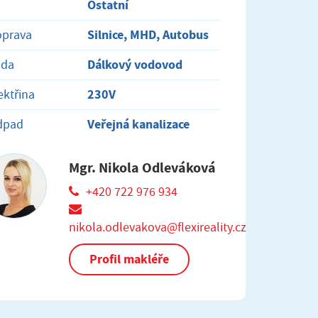
Ostatní
Silnice, MHD, Autobus
oprava
Dálkový vodovod
oda
230V
ektřina
Veřejná kanalizace
dpad
Mgr. Nikola Odleváková
+420 722 976 934
nikola.odlevakova@flexireality.cz
Profil makléře