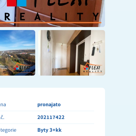
pronajato
ena
202117422
.č.
Byty 3+kk
tegorie