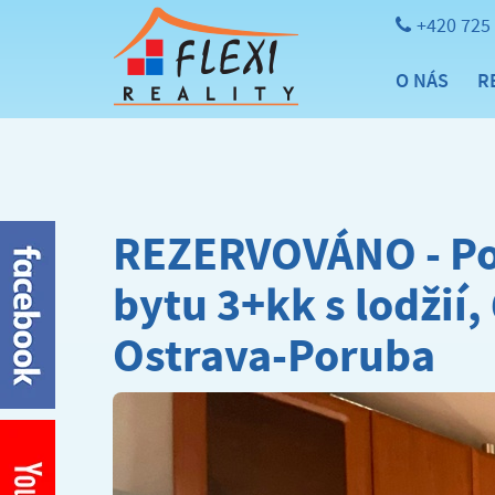
+420 725
O NÁS
R
REZERVOVÁNO - Po
bytu 3+kk s lodžií,
Ostrava-Poruba