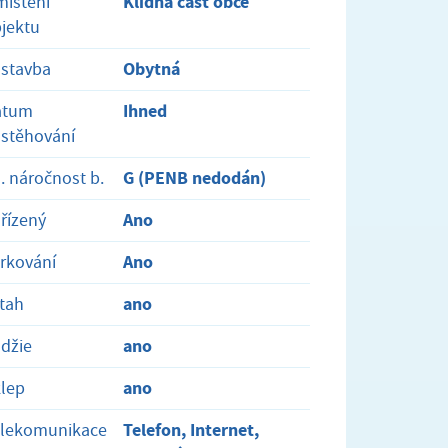
Klidná část obce
ístění
jektu
Obytná
stavba
Ihned
atum
stěhování
G (PENB nedodán)
. náročnost b.
Ano
řízený
Ano
rkování
ano
tah
ano
džie
ano
lep
Telefon, Internet,
elekomunikace