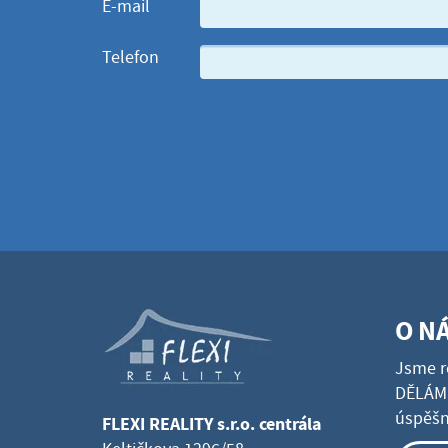
E-mail
Telefon
O N
Jsme r
DĚLÁME
úspěšné
FLEXI REALITY s.r.o. centrála