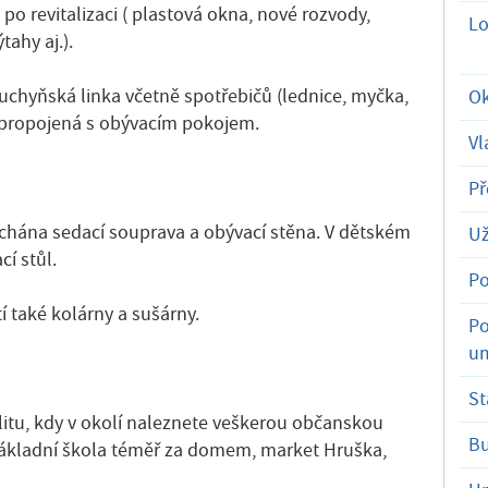
o revitalizaci ( plastová okna, nové rozvody,
Lo
ahy aj.).
kuchyňská linka včetně spotřebičů (lednice, myčka,
Ok
 propojená s obývacím pokojem.
Vl
Př
hána sedací souprava a obývací stěna. V dětském
Už
í stůl.
Po
í také kolárny a sušárny.
Po
um
St
litu, kdy v okolí naleznete veškerou občanskou
B
základní škola téměř za domem, market Hruška,