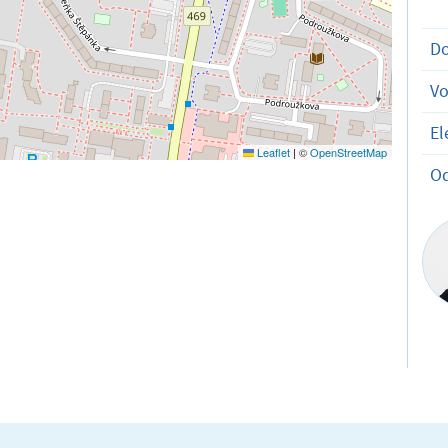
D
V
El
Leaflet
|
©
OpenStreetMap
O