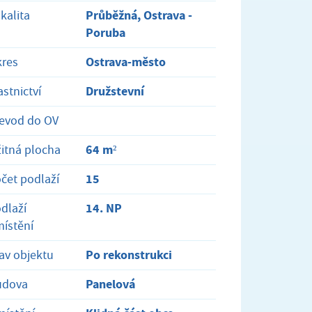
Průběžná, Ostrava -
kalita
Poruba
Ostrava-město
res
Družstevní
astnictví
evod do OV
64 m²
itná plocha
15
čet podlaží
14. NP
dlaží
ístění
Po rekonstrukci
av objektu
Panelová
udova