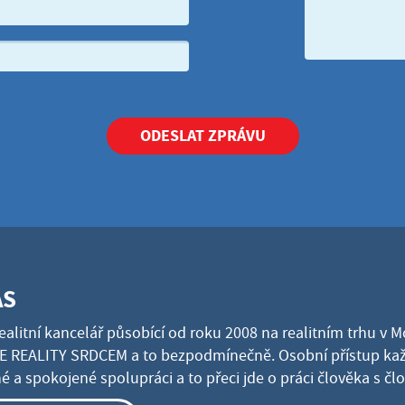
ODESLAT ZPRÁVU
ÁS
ealitní kancelář působící od roku 2008 na realitním trhu v 
 REALITY SRDCEM a to bezpodmínečně. Osobní přístup kaž
 a spokojené spolupráci a to přeci jde o práci člověka s č