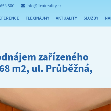
 653 500
info@flexireality.cz
EFERENCE
FLEXINÁJMY
AKTUALITY
SLUŽBY
NA
dnájem zařízeného
 68 m2, ul. Průběžná,