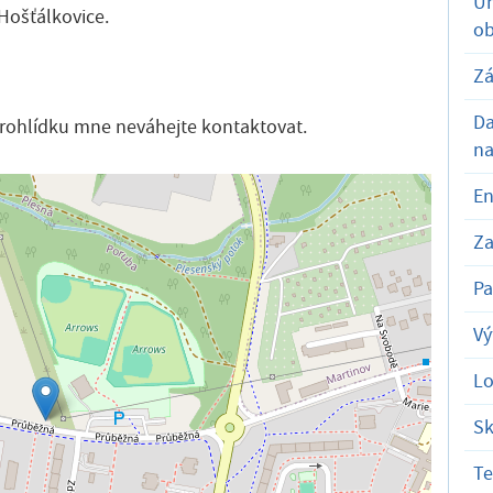
Um
 Hošťálkovice.
ob
Zá
D
prohlídku mne neváhejte kontaktovat.
na
En
Za
Pa
Vý
Lo
Sk
T