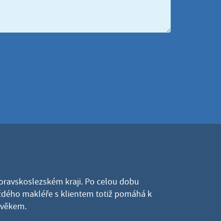
Moravskoslezském kraji. Po celou dobu
dého makléře s klientem totiž pomáhá k
lověkem.