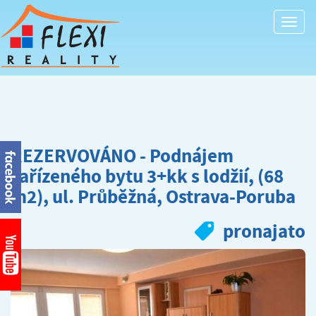
Togg
navi
REZERVOVÁNO - Podnájem
zařízeného bytu 3+kk s lodžií, (68
m2), ul. Průběžná, Ostrava-Poruba
pronajato