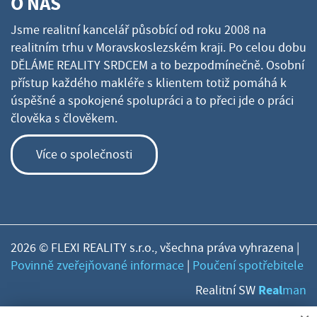
O NÁS
Jsme realitní kancelář působící od roku 2008 na
realitním trhu v Moravskoslezském kraji. Po celou dobu
DĚLÁME REALITY SRDCEM a to bezpodmínečně. Osobní
přístup každého makléře s klientem totiž pomáhá k
úspěšné a spokojené spolupráci a to přeci jde o práci
člověka s člověkem.
Více o společnosti
2026 © FLEXI REALITY s.r.o., všechna práva vyhrazena |
Povinně zveřejňované informace
|
Poučení spotřebitele
Real
Realitní SW
man