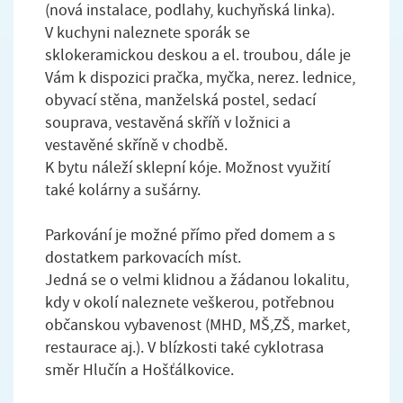
(nová instalace, podlahy, kuchyňská linka).
V kuchyni naleznete sporák se
sklokeramickou deskou a el. troubou, dále je
Vám k dispozici pračka, myčka, nerez. lednice,
obyvací stěna, manželská postel, sedací
souprava, vestavěná skříň v ložnici a
vestavěné skříně v chodbě.
K bytu náleží sklepní kóje. Možnost využití
také kolárny a sušárny.
Parkování je možné přímo před domem a s
dostatkem parkovacích míst.
Jedná se o velmi klidnou a žádanou lokalitu,
kdy v okolí naleznete veškerou, potřebnou
občanskou vybavenost (MHD, MŠ,ZŠ, market,
restaurace aj.). V blízkosti také cyklotrasa
směr Hlučín a Hošťálkovice.