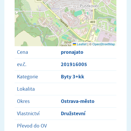
Leaflet
|
©
OpenStreetMap
pronajato
Cena
201916005
ev.č.
Byty 3+kk
Kategorie
Lokalita
Ostrava-město
Okres
Družstevní
Vlastnictví
Převod do OV