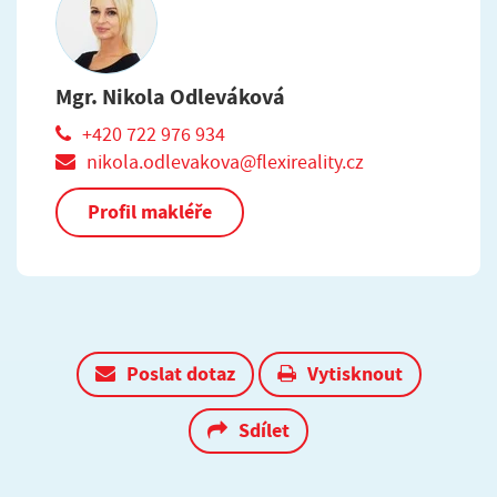
Mgr. Nikola Odleváková
+420 722 976 934
nikola.odlevakova@flexireality.cz
Profil makléře
Poslat dotaz
Vytisknout
Sdílet