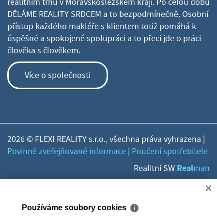
realitním trhu v Moravskoslezském kraji. Po celou dobu
DĚLÁME REALITY SRDCEM a to bezpodmínečně. Osobní
přístup každého makléře s klientem totiž pomáhá k
úspěšné a spokojené spolupráci a to přeci jde o práci
člověka s člověkem.
Více o společnosti
2026 © FLEXI REALITY s.r.o., všechna práva vyhrazena |
Povinně zveřejňované informace
|
Poučení spotřebitele
Real
Realitní SW
man
×
Používáme soubory cookies
ℹ