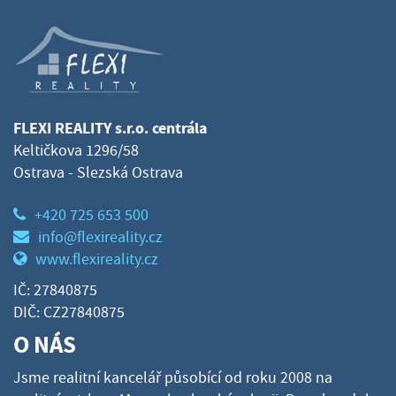
FLEXI REALITY s.r.o. centrála
Keltičkova 1296/58
Ostrava - Slezská Ostrava
+420 725 653 500
info@flexireality.cz
www.flexireality.cz
IČ: 27840875
DIČ: CZ27840875
O NÁS
Jsme realitní kancelář působící od roku 2008 na