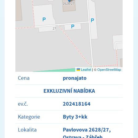
Leaflet
|
©
OpenStreetMap
pronajato
Cena
EXKLUZIVNÍ NABÍDKA
202418164
ev.č.
Byty 3+kk
Kategorie
Pavlovova 2628/27,
Lokalita
Ostrava - Zábřeh