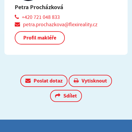
Petra Procházková
+420 721 048 833
petra.prochazkova@flexireality.cz
Profil makléře
Poslat dotaz
Vytisknout
Sdílet