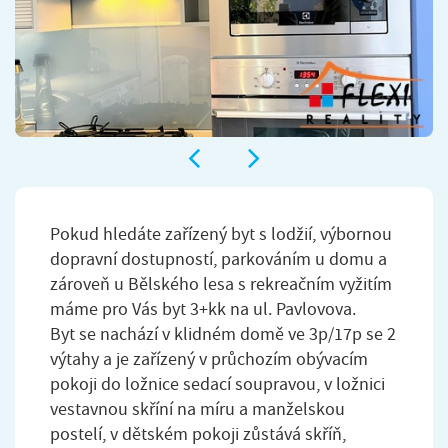
Pokud hledáte zařízený byt s lodžií, výbornou
dopravní dostupností, parkováním u domu a
zároveň u Bělského lesa s rekreačním vyžitím
máme pro Vás byt 3+kk na ul. Pavlovova.
Byt se nachází v klidném domě ve 3p/17p se 2
výtahy a je zařízený v průchozím obývacím
pokoji do ložnice sedací soupravou, v ložnici
vestavnou skříní na míru a manželskou
postelí, v dětském pokoji zůstává skříň,