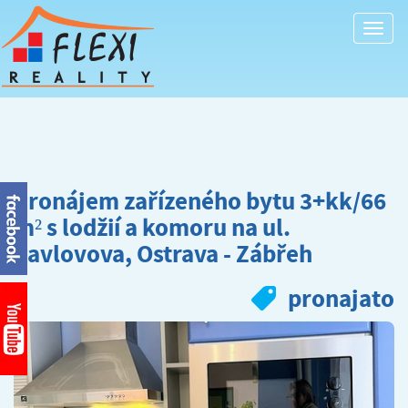
Togg
navi
Pronájem zařízeného bytu 3+kk/66
m² s lodžií a komoru na ul.
Pavlovova, Ostrava - Zábřeh
pronajato