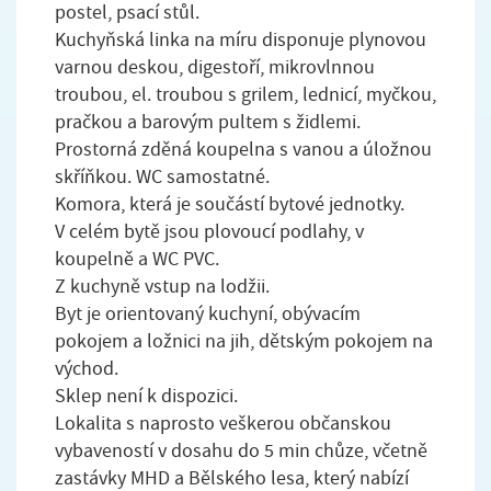
postel, psací stůl.
Kuchyňská linka na míru disponuje plynovou
varnou deskou, digestoří, mikrovlnnou
troubou, el. troubou s grilem, lednicí, myčkou,
pračkou a barovým pultem s židlemi.
Prostorná zděná koupelna s vanou a úložnou
skříňkou. WC samostatné.
Komora, která je součástí bytové jednotky.
V celém bytě jsou plovoucí podlahy, v
koupelně a WC PVC.
Z kuchyně vstup na lodžii.
Byt je orientovaný kuchyní, obývacím
pokojem a ložnici na jih, dětským pokojem na
východ.
Sklep není k dispozici.
Lokalita s naprosto veškerou občanskou
vybaveností v dosahu do 5 min chůze, včetně
zastávky MHD a Bělského lesa, který nabízí