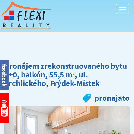
Togg
navi
Pronájem zrekonstruovaného bytu
3+0, balkón, 55,5 m², ul.
Vrchlického, Frýdek-Místek
pronajato