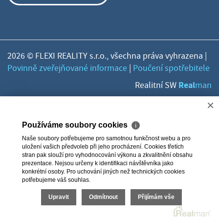
2026 © FLEXI REALITY s.r.o., všechna práva vyhrazena |
Povinně zveřejňované informace
|
Poučení spotřebitele
Real
Realitní SW
man
×
Používáme soubory cookies
ℹ
Naše soubory potřebujeme pro samotnou funkčnost webu a pro
uložení vašich předvoleb při jeho procházení. Cookies třetích
stran pak slouží pro vyhodnocování výkonu a zkvalitnění obsahu
prezentace. Nejsou určeny k identifikaci návštěvníka jako
konkrétní osoby. Pro uchování jiných než technických cookies
potřebujeme váš souhlas.
Upravit
Odmítnout
Přijímám vše