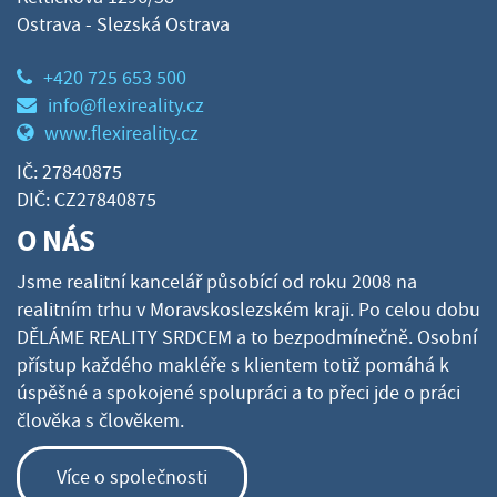
Ostrava - Slezská Ostrava
+420 725 653 500
info@flexireality.cz
www.flexireality.cz
IČ: 27840875
DIČ: CZ27840875
O NÁS
Jsme realitní kancelář působící od roku 2008 na
realitním trhu v Moravskoslezském kraji. Po celou dobu
DĚLÁME REALITY SRDCEM a to bezpodmínečně. Osobní
přístup každého makléře s klientem totiž pomáhá k
úspěšné a spokojené spolupráci a to přeci jde o práci
člověka s člověkem.
Více o společnosti