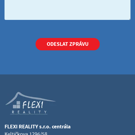
ODESLAT ZPRÁVU
FLEXI REALITY s.r.o. centrála
Keltičkova 1296/58