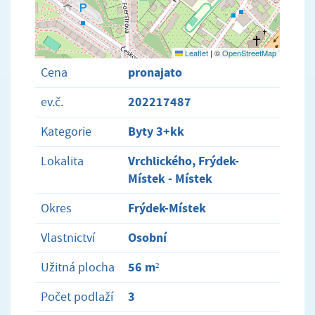
Leaflet
|
©
OpenStreetMap
pronajato
Cena
202217487
ev.č.
Byty 3+kk
Kategorie
Vrchlického, Frýdek-
Lokalita
Místek - Místek
Frýdek-Místek
Okres
Osobní
Vlastnictví
56 m²
Užitná plocha
3
Počet podlaží