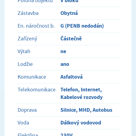
V bloku
Poloha objektu
Obytná
Zástavba
G (PENB nedodán)
En. náročnost b.
Částečně
Zařízený
ne
Výtah
ano
Lodžie
Asfaltová
Komunikace
Telefon, Internet,
Telekomunikace
Kabelové rozvody
Silnice, MHD, Autobus
Doprava
Dálkový vodovod
Voda
230V
Elektřina