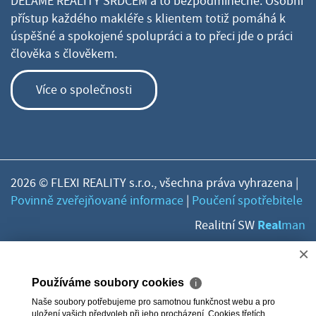
DĚLÁME REALITY SRDCEM a to bezpodmínečně. Osobní
přístup každého makléře s klientem totiž pomáhá k
úspěšné a spokojené spolupráci a to přeci jde o práci
člověka s člověkem.
Více o společnosti
2026 © FLEXI REALITY s.r.o., všechna práva vyhrazena |
Povinně zveřejňované informace
|
Poučení spotřebitele
Real
Realitní SW
man
×
Používáme soubory cookies
ℹ
Naše soubory potřebujeme pro samotnou funkčnost webu a pro
uložení vašich předvoleb při jeho procházení. Cookies třetích