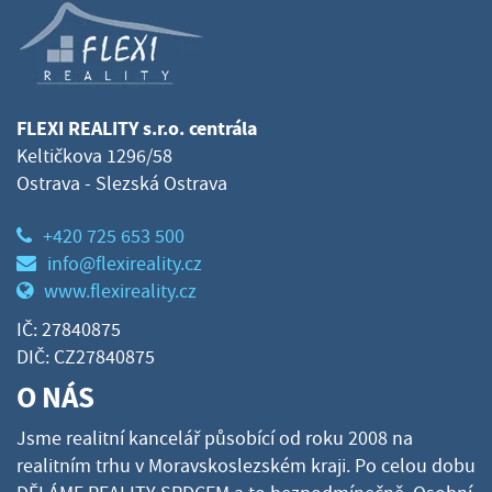
FLEXI REALITY s.r.o. centrála
Keltičkova 1296/58
Ostrava - Slezská Ostrava
+420 725 653 500
info@flexireality.cz
www.flexireality.cz
IČ: 27840875
DIČ: CZ27840875
O NÁS
Jsme realitní kancelář působící od roku 2008 na
realitním trhu v Moravskoslezském kraji. Po celou dobu