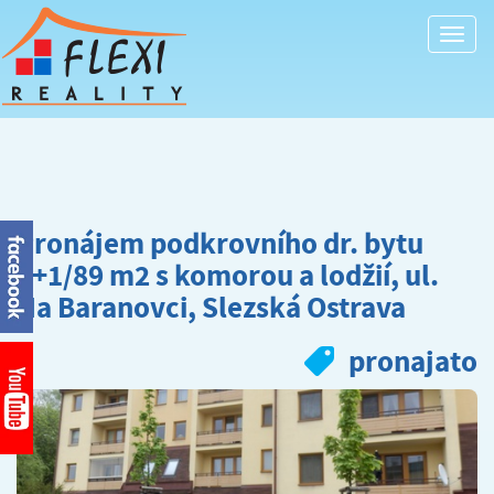
Togg
navi
Pronájem podkrovního dr. bytu
3+1/89 m2 s komorou a lodžií, ul.
Na Baranovci, Slezská Ostrava
pronajato