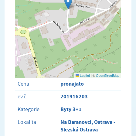
Leaflet
|
©
OpenStreetMap
pronajato
Cena
201916203
ev.č.
Byty 3+1
Kategorie
Na Baranovci, Ostrava -
Lokalita
Slezská Ostrava