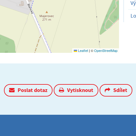
Vý
Lo
Leaflet
|
©
OpenStreetMap
Poslat dotaz
Vytisknout
Sdílet