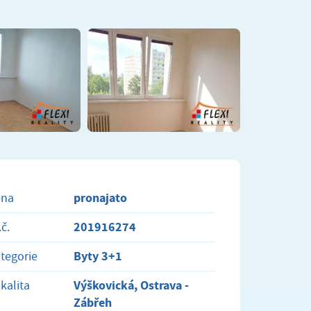
pronajato
ena
201916274
.č.
Byty 3+1
tegorie
Výškovická, Ostrava -
kalita
Zábřeh