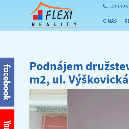
+420 725
O NÁS
R
Podnájem družstev
m2, ul. Výškovická