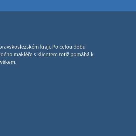
Moravskoslezském kraji. Po celou dobu
dého makléře s klientem totiž pomáhá k
lověkem.