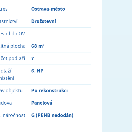
Ostrava-město
res
Družstevní
astnictví
evod do OV
68 m²
itná plocha
7
čet podlaží
6. NP
dlaží
ístění
Po rekonstrukci
av objektu
Panelová
udova
G (PENB nedodán)
. náročnost