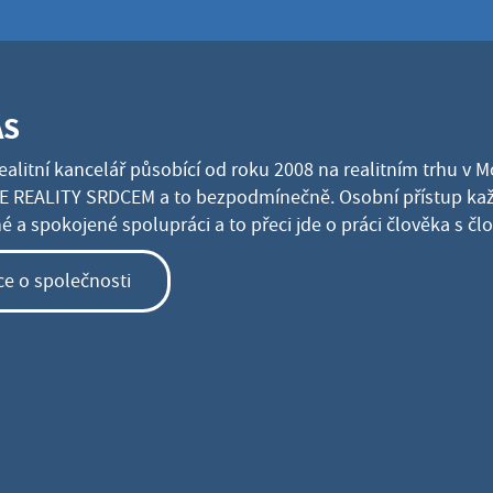
ÁS
ealitní kancelář působící od roku 2008 na realitním trhu v 
 REALITY SRDCEM a to bezpodmínečně. Osobní přístup kaž
 a spokojené spolupráci a to přeci jde o práci člověka s č
ce o společnosti