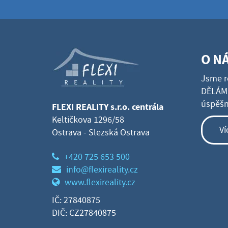
O N
Jsme r
DĚLÁME
úspěšné
FLEXI REALITY s.r.o. centrála
Keltičkova 1296/58
Ví
Ostrava - Slezská Ostrava
+420 725 653 500
info@flexireality.cz
www.flexireality.cz
IČ: 27840875
DIČ: CZ27840875