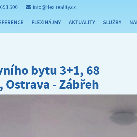
 653 500
info@flexireality.cz
EFERENCE
FLEXINÁJMY
AKTUALITY
SLUŽBY
NA
ního bytu 3+1, 68
, Ostrava - Zábřeh