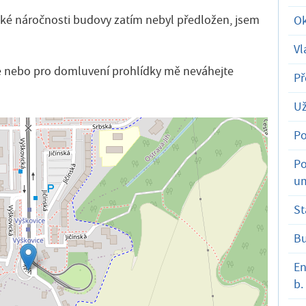
ké náročnosti budovy zatím nebyl předložen, jsem
Ok
Vl
ce nebo pro domluvení prohlídky mě neváhejte
Př
Už
Po
Po
um
St
B
En
b.