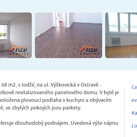
8 m2, s lodžií, na ul. Výškovická v Ostravě -
C
 celkově revitalizovaného panelového domu. V bytě je
 položena plovoucí podlaha v kuchyni a obývacím
ev
ě, ve zbylých pokojích jsou parkety.
Ka
preferuje dlouhodobý podnájem. Uvedená výše nájmu
Lo