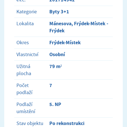
Byty 3+1
Kategorie
Mánesova, Frýdek-Místek -
Lokalita
Frýdek
Frýdek-Místek
Okres
Osobní
Vlastnictví
79 m²
Užitná
plocha
7
Počet
podlaží
5. NP
Podlaží
umístění
Po rekonstrukci
Stav objektu