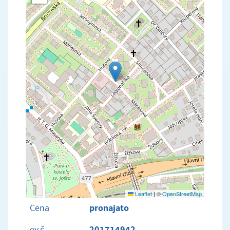
Leaflet
|
©
OpenStreetMap
pronajato
Cena
201714942
ev.č.