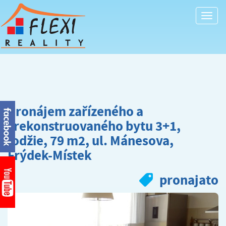
Togg
navi
Pronájem zařízeného a
zrekonstruovaného bytu 3+1,
lodžie, 79 m2, ul. Mánesova,
Frýdek-Místek
pronajato