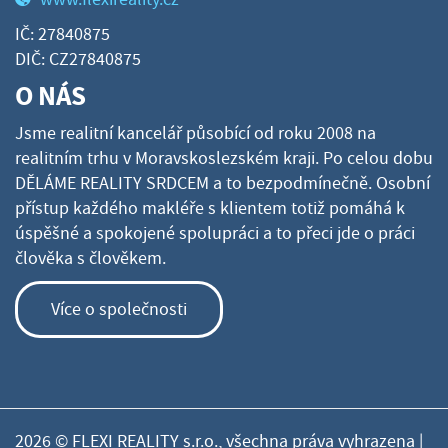
IČ: 27840875
DIČ: CZ27840875
O NÁS
Jsme realitní kancelář působící od roku 2008 na
realitním trhu v Moravskoslezském kraji. Po celou dobu
DĚLÁME REALITY SRDCEM a to bezpodmínečně. Osobní
přístup každého makléře s klientem totiž pomáhá k
úspěšné a spokojené spolupráci a to přeci jde o práci
člověka s člověkem.
Více o společnosti
2026 © FLEXI REALITY s.r.o., všechna práva vyhrazena |