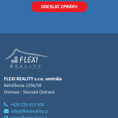
ODESLAT ZPRÁVU
FLEXI REALITY s.r.o. centrála
Keltičkova 1296/58
Ostrava - Slezská Ostrava
+420 725 653 500
info@flexireality.cz
www.flexireality.cz