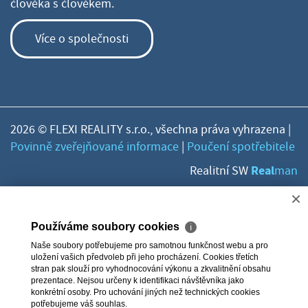
člověka s člověkem.
Více o společnosti
2026 © FLEXI REALITY s.r.o., všechna práva vyhrazena |
Povinně zveřejňované informace
|
Poučení spotřebitele
Real
Realitní SW
man
×
Používáme soubory cookies
ℹ
Naše soubory potřebujeme pro samotnou funkčnost webu a pro
uložení vašich předvoleb při jeho procházení. Cookies třetích
stran pak slouží pro vyhodnocování výkonu a zkvalitnění obsahu
prezentace. Nejsou určeny k identifikaci návštěvníka jako
konkrétní osoby. Pro uchování jiných než technických cookies
potřebujeme váš souhlas.