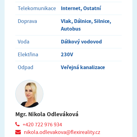
Internet, Ostatní
Telekomunikace
Vlak, Dálnice, Silnice,
Doprava
Autobus
Dálkový vodovod
Voda
230V
Elektřina
Veřejná kanalizace
Odpad
Mgr. Nikola Odleváková
+420 722 976 934
nikola.odlevakova@flexireality.cz