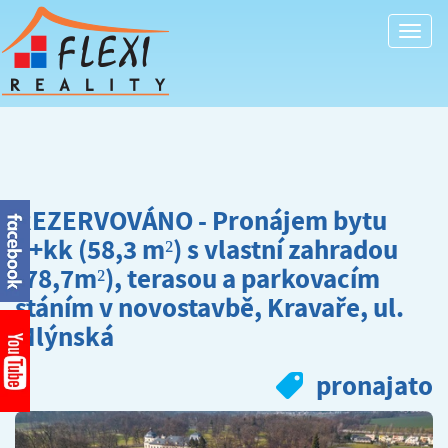
Togg
navi
REZERVOVÁNO - Pronájem bytu
2+kk (58,3 m²) s vlastní zahradou
(78,7m²), terasou a parkovacím
stáním v novostavbě, Kravaře, ul.
Mlýnská
pronajato