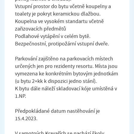
Vstupní prostor do bytu včetně koupelny a
toalety je pokryt keramickou dlažbou.
Koupelna ve vysokém standartu včetně
zařizovacích předmětů
Podlahové vytápění v celém bytě.
Bezpečnostní, protipožární vstupní dveře.
Parkování zajištěno na parkovacích místech
určených jen pro rezidenty resortu. Místa jsou
vymezena ke konkrétním bytovým jednotkám
(u bytu 2+kk k dispozici jedno stání).
K bytu dále náleží skladovací kóje umístěná v
1.NP.
Předpokládané datum nastěhování je
15.4.2023.
V samotných Kravařích se nachází školy,