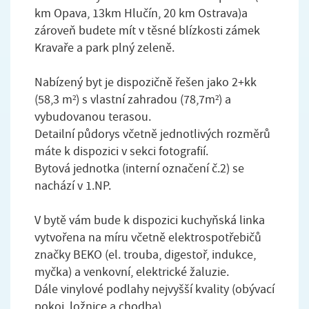
km Opava, 13km Hlučín, 20 km Ostrava)a
zároveň budete mít v těsné blízkosti zámek
Kravaře a park plný zeleně.
Nabízený byt je dispozičně řešen jako 2+kk
(58,3 m²) s vlastní zahradou (78,7m²) a
vybudovanou terasou.
Detailní půdorys včetně jednotlivých rozměrů
máte k dispozici v sekci fotografií.
Bytová jednotka (interní označení č.2) se
nachází v 1.NP.
V bytě vám bude k dispozici kuchyňská linka
vytvořena na míru včetně elektrospotřebičů
značky BEKO (el. trouba, digestoř, indukce,
myčka) a venkovní, elektrické žaluzie.
Dále vinylové podlahy nejvyšší kvality (obývací
pokoj, ložnice a chodba).