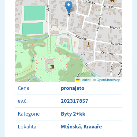
Leaflet
|
©
OpenStreetMap
pronajato
Cena
202317857
ev.č.
Byty 2+kk
Kategorie
Mlýnská, Kravaře
Lokalita