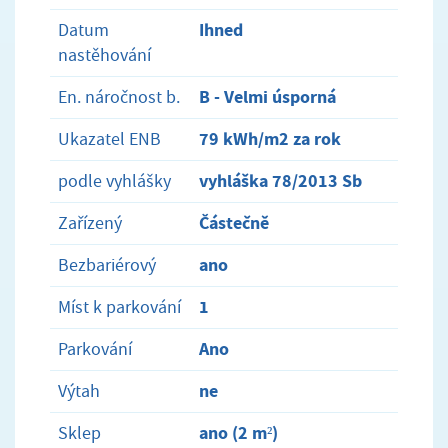
Ihned
Datum
nastěhování
B - Velmi úsporná
En. náročnost b.
79 kWh/m2 za rok
Ukazatel ENB
vyhláška 78/2013 Sb
podle vyhlášky
Částečně
Zařízený
ano
Bezbariérový
1
Míst k parkování
Ano
Parkování
ne
Výtah
ano (2 m²)
Sklep