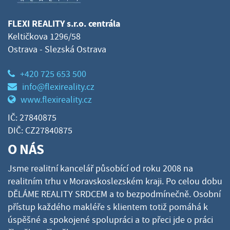
FLEXI REALITY s.r.o. centrála
Keltičkova 1296/58
Ostrava - Slezská Ostrava
+420 725 653 500
info@flexireality.cz
www.flexireality.cz
IČ: 27840875
DIČ: CZ27840875
O NÁS
Jsme realitní kancelář působící od roku 2008 na
realitním trhu v Moravskoslezském kraji. Po celou dobu
DĚLÁME REALITY SRDCEM a to bezpodmínečně. Osobní
přístup každého makléře s klientem totiž pomáhá k
úspěšné a spokojené spolupráci a to přeci jde o práci