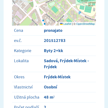
Leaflet
|
©
OpenStreetMap
pronajato
Cena
201512783
ev.č.
Byty 2+kk
Kategorie
Sadová, Frýdek-Místek -
Lokalita
Frýdek
Frýdek-Místek
Okres
Osobní
Vlastnictví
48 m²
Užitná plocha
2
Počet podlaží