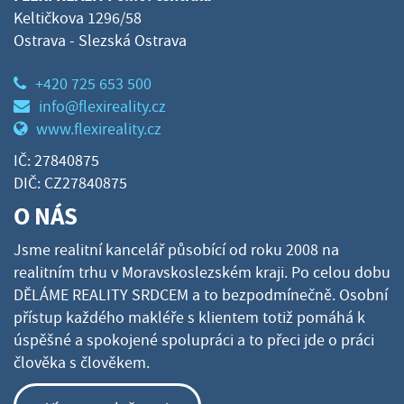
Keltičkova 1296/58
Ostrava - Slezská Ostrava
+420 725 653 500
info@flexireality.cz
www.flexireality.cz
IČ: 27840875
DIČ: CZ27840875
O NÁS
Jsme realitní kancelář působící od roku 2008 na
realitním trhu v Moravskoslezském kraji. Po celou dobu
DĚLÁME REALITY SRDCEM a to bezpodmínečně. Osobní
přístup každého makléře s klientem totiž pomáhá k
úspěšné a spokojené spolupráci a to přeci jde o práci
člověka s člověkem.