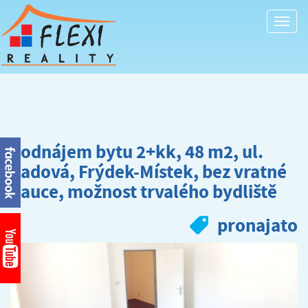
Togg
navi
Podnájem bytu 2+kk, 48 m2, ul.
Sadová, Frýdek-Místek, bez vratné
kauce, možnost trvalého bydliště
pronajato