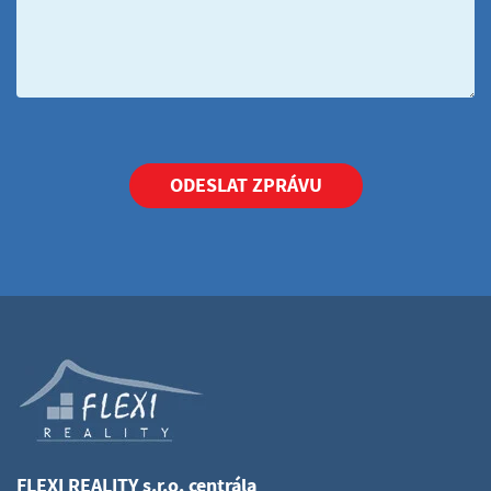
ODESLAT ZPRÁVU
FLEXI REALITY s.r.o. centrála