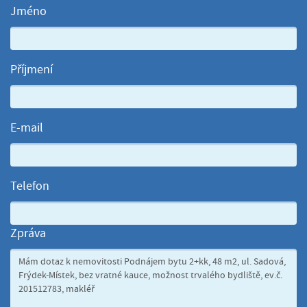
Jméno
Příjmení
E-mail
Telefon
Zpráva