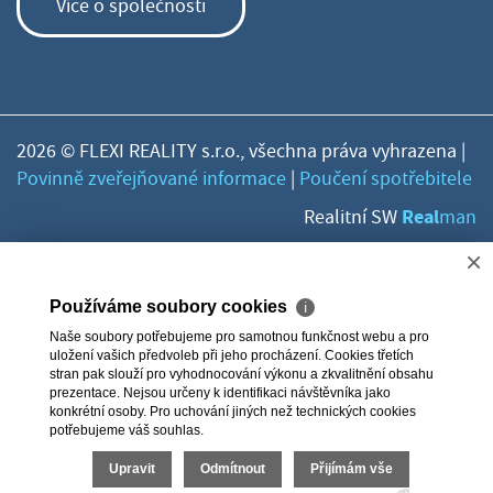
Více o společnosti
2026 © FLEXI REALITY s.r.o., všechna práva vyhrazena |
Povinně zveřejňované informace
|
Poučení spotřebitele
Real
Realitní SW
man
×
Používáme soubory cookies
ℹ
Naše soubory potřebujeme pro samotnou funkčnost webu a pro
uložení vašich předvoleb při jeho procházení. Cookies třetích
stran pak slouží pro vyhodnocování výkonu a zkvalitnění obsahu
prezentace. Nejsou určeny k identifikaci návštěvníka jako
konkrétní osoby. Pro uchování jiných než technických cookies
potřebujeme váš souhlas.
Upravit
Odmítnout
Přijímám vše