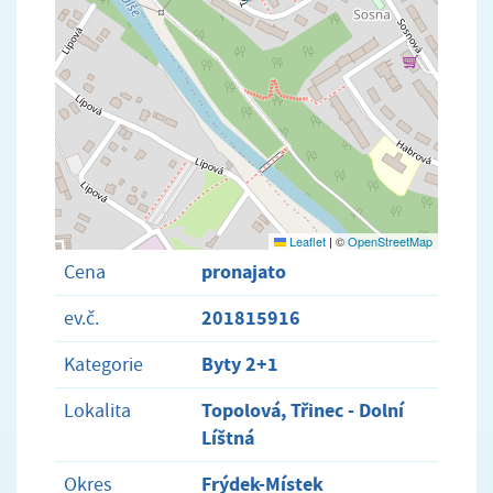
Leaflet
|
©
OpenStreetMap
pronajato
Cena
201815916
ev.č.
Byty 2+1
Kategorie
Topolová, Třinec - Dolní
Lokalita
Líštná
Frýdek-Místek
Okres