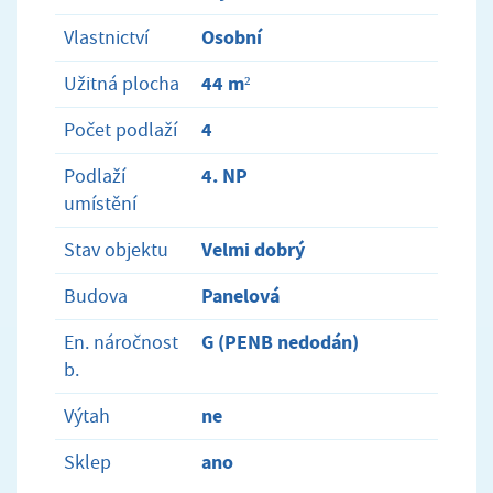
Osobní
Vlastnictví
44 m²
Užitná plocha
4
Počet podlaží
4. NP
Podlaží
umístění
Velmi dobrý
Stav objektu
Panelová
Budova
G (PENB nedodán)
En. náročnost
b.
ne
Výtah
ano
Sklep