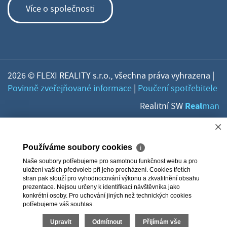
Více o společnosti
2026 © FLEXI REALITY s.r.o., všechna práva vyhrazena |
Povinně zveřejňované informace
|
Poučení spotřebitele
Real
Realitní SW
man
×
Používáme soubory cookies
ℹ
Naše soubory potřebujeme pro samotnou funkčnost webu a pro
uložení vašich předvoleb při jeho procházení. Cookies třetích
stran pak slouží pro vyhodnocování výkonu a zkvalitnění obsahu
prezentace. Nejsou určeny k identifikaci návštěvníka jako
konkrétní osoby. Pro uchování jiných než technických cookies
potřebujeme váš souhlas.
Upravit
Odmítnout
Přijímám vše