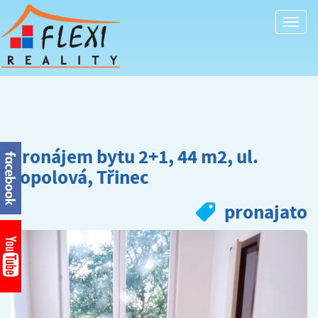
Togg
navi
Pronájem bytu 2+1, 44 m2, ul.
Topolová, Třinec
pronajato