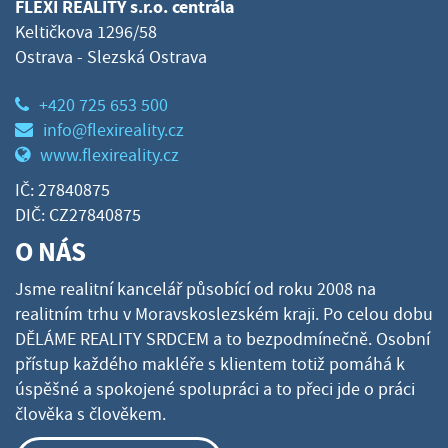
FLEXI REALITY s.r.o. centrála
Keltičkova 1296/58
Ostrava - Slezská Ostrava
+420 725 653 500
info@flexireality.cz
www.flexireality.cz
IČ: 27840875
DIČ: CZ27840875
O NÁS
Jsme realitní kancelář působící od roku 2008 na
realitním trhu v Moravskoslezském kraji. Po celou dobu
DĚLÁME REALITY SRDCEM a to bezpodmínečně. Osobní
přístup každého makléře s klientem totiž pomáhá k
úspěšné a spokojené spolupráci a to přeci jde o práci
člověka s člověkem.