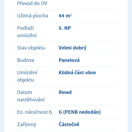
Převod do OV
44 m²
Užitná plocha
5. NP
Podlaží
umístění
Velmi dobrý
Stav objektu
Panelová
Budova
Klidná část obce
Umístění
objektu
Ihned
Datum
nastěhování
G (PENB nedodán)
En. náročnost b.
Částečně
Zařízený