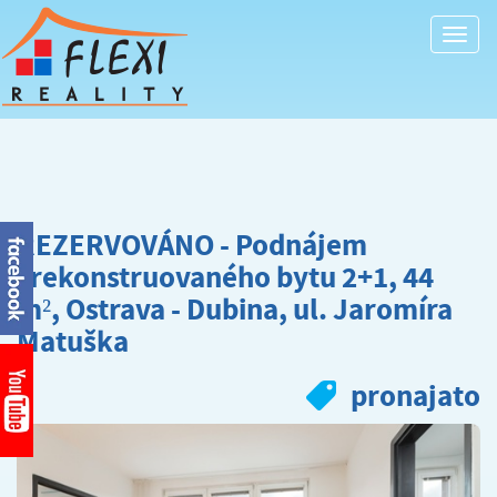
Togg
navi
REZERVOVÁNO - Podnájem
zrekonstruovaného bytu 2+1, 44
m², Ostrava - Dubina, ul. Jaromíra
Matuška
pronajato