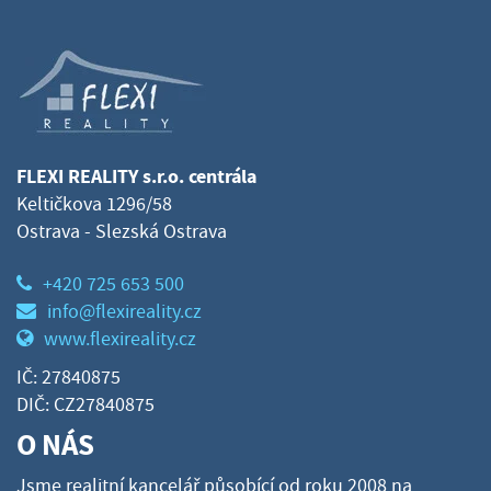
FLEXI REALITY s.r.o. centrála
Keltičkova 1296/58
Ostrava - Slezská Ostrava
+420 725 653 500
info@flexireality.cz
www.flexireality.cz
IČ: 27840875
DIČ: CZ27840875
O NÁS
Jsme realitní kancelář působící od roku 2008 na