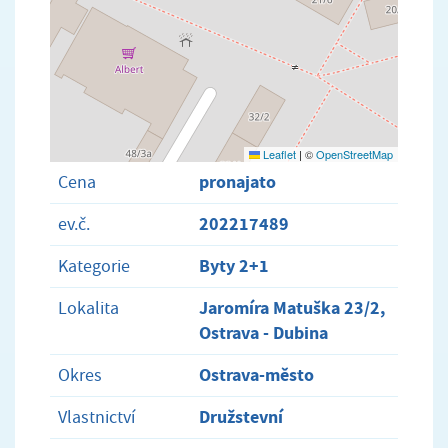
Leaflet
|
©
OpenStreetMap
pronajato
Cena
202217489
ev.č.
Byty 2+1
Kategorie
Jaromíra Matuška 23/2,
Lokalita
Ostrava - Dubina
Ostrava-město
Okres
Družstevní
Vlastnictví