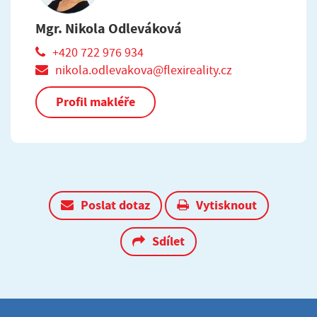
Mgr. Nikola Odleváková
+420 722 976 934
nikola.odlevakova@flexireality.cz
Profil makléře
Poslat dotaz
Vytisknout
Sdílet