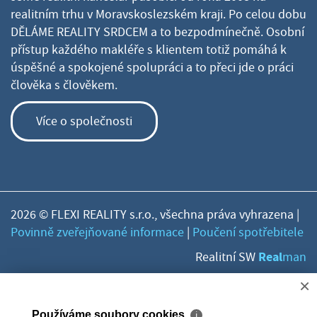
realitním trhu v Moravskoslezském kraji. Po celou dobu
DĚLÁME REALITY SRDCEM a to bezpodmínečně. Osobní
přístup každého makléře s klientem totiž pomáhá k
úspěšné a spokojené spolupráci a to přeci jde o práci
člověka s člověkem.
Více o společnosti
2026 © FLEXI REALITY s.r.o., všechna práva vyhrazena |
Povinně zveřejňované informace
|
Poučení spotřebitele
Real
Realitní SW
man
×
Používáme soubory cookies
ℹ