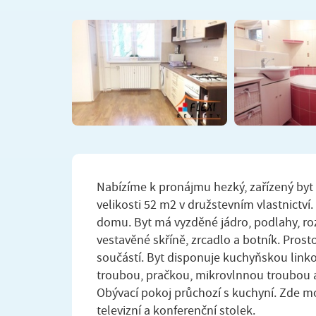
Nabízíme k pronájmu hezký, zařízený byt 
velikosti 52 m2 v družstevním vlastnictví
domu. Byt má vyzděné jádro, podlahy, roz
vestavěné skříně, zrcadlo a botník. Pros
součástí. Byt disponuje kuchyňskou lin
troubou, pračkou, mikrovlnnou troubou a 
Obývací pokoj průchozí s kuchyní. Zde m
televizní a konferenční stolek.