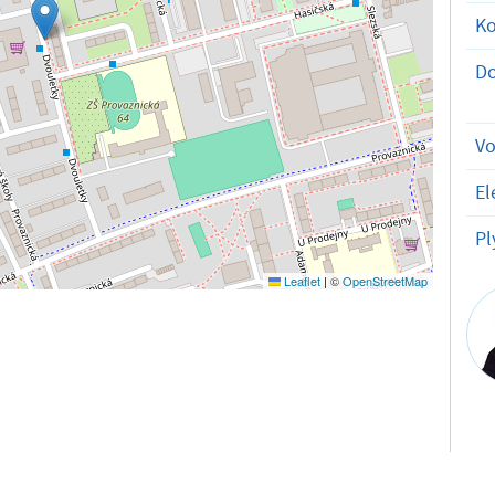
K
D
V
El
Pl
Leaflet
|
©
OpenStreetMap