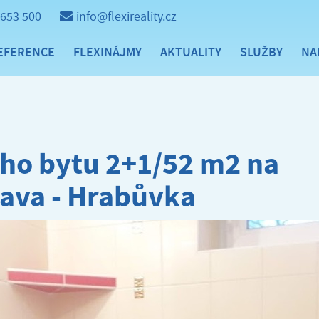
 653 500
info@flexireality.cz
EFERENCE
FLEXINÁJMY
AKTUALITY
SLUŽBY
NA
ho bytu 2+1/52 m2 na
rava - Hrabůvka