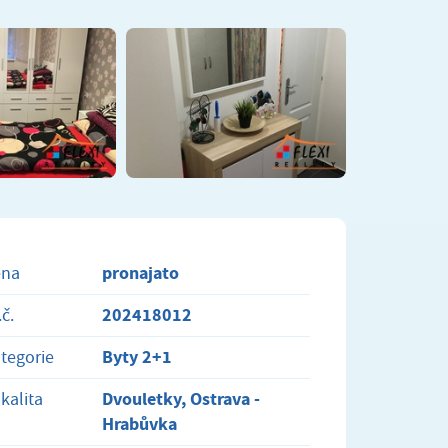
pronajato
ena
202418012
.č.
Byty 2+1
tegorie
Dvouletky, Ostrava -
kalita
Hrabůvka