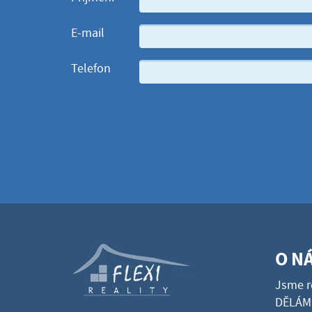
E-mail
Telefon
O N
Jsme r
DĚLÁME