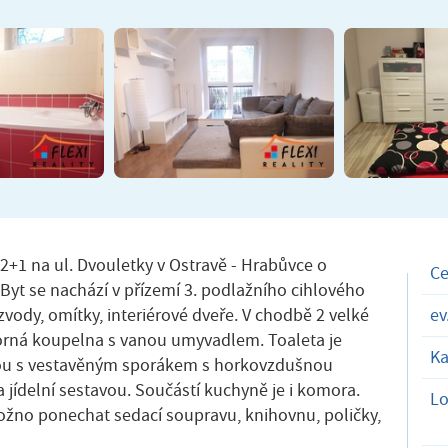
2+1 na ul. Dvouletky v Ostravě - Hrabůvce o
C
. Byt se nachází v přízemí 3. podlažního cihlového
vody, omítky, interiérové dveře. V chodbě 2 velké
ev
torná koupelna s vanou umyvadlem. Toaleta je
Ka
kou s vestavěným sporákem s horkovzdušnou
jídelní sestavou. Součástí kuchyně je i komora.
Lo
ožno ponechat sedací soupravu, knihovnu, poličky,