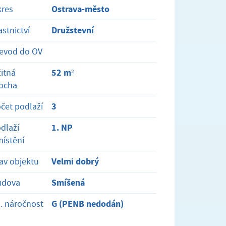
Ostrava-město
res
Družstevní
astnictví
evod do OV
52 m²
itná
ocha
3
čet podlaží
1. NP
dlaží
ístění
Velmi dobrý
av objektu
Smíšená
udova
G (PENB nedodán)
. náročnost