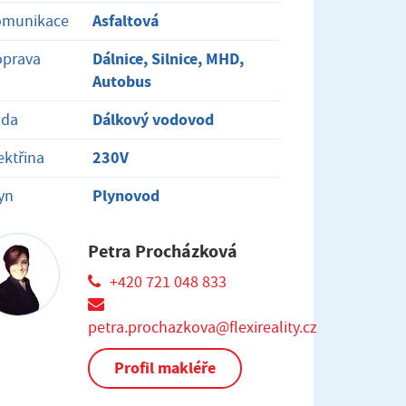
Asfaltová
omunikace
Dálnice, Silnice, MHD,
oprava
Autobus
Dálkový vodovod
oda
230V
ektřina
Plynovod
yn
Petra Procházková
+420 721 048 833
petra.prochazkova@flexireality.cz
Profil makléře