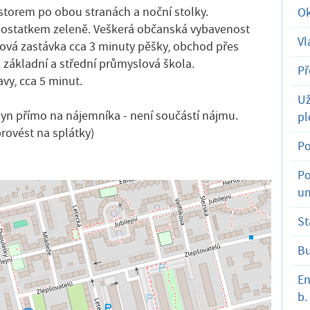
ostorem po obou stranách a noční stolky.
Ok
s dostatkem zeleně. Veškerá občanská vybavenost
Vl
ová zastávka cca 3 minuty pěšky, obchod přes
základní a střední průmyslová škola.
Př
vy, cca 5 minut.
Už
plyn přímo na nájemníka - není součástí nájmu.
pl
provést na splátky)
Po
Po
um
St
B
En
b.