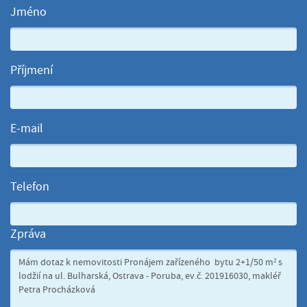
Jméno
Příjmení
E-mail
Telefon
Zpráva