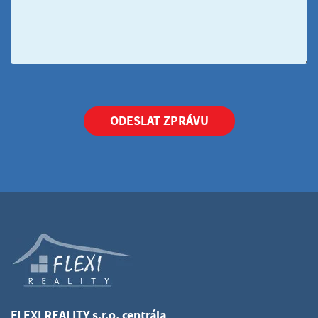
ODESLAT ZPRÁVU
FLEXI REALITY s.r.o. centrála