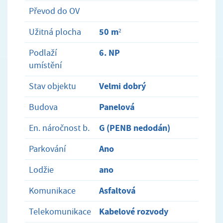
Převod do OV
50 m²
Užitná plocha
6. NP
Podlaží
umístění
Velmi dobrý
Stav objektu
Panelová
Budova
G (PENB nedodán)
En. náročnost b.
Ano
Parkování
ano
Lodžie
Asfaltová
Komunikace
Kabelové rozvody
Telekomunikace