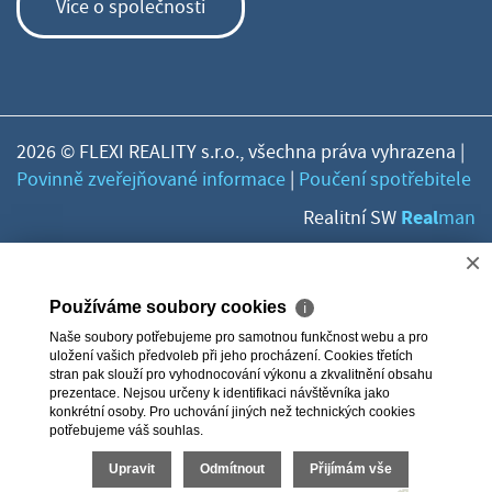
Více o společnosti
2026 © FLEXI REALITY s.r.o., všechna práva vyhrazena |
Povinně zveřejňované informace
|
Poučení spotřebitele
Real
Realitní SW
man
×
Používáme soubory cookies
ℹ
Naše soubory potřebujeme pro samotnou funkčnost webu a pro
uložení vašich předvoleb při jeho procházení. Cookies třetích
stran pak slouží pro vyhodnocování výkonu a zkvalitnění obsahu
prezentace. Nejsou určeny k identifikaci návštěvníka jako
konkrétní osoby. Pro uchování jiných než technických cookies
potřebujeme váš souhlas.
Upravit
Odmítnout
Přijímám vše