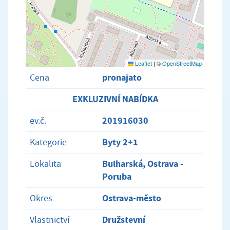
Leaflet
|
©
OpenStreetMap
pronajato
Cena
EXKLUZIVNÍ NABÍDKA
201916030
ev.č.
Byty 2+1
Kategorie
Bulharská, Ostrava -
Lokalita
Poruba
Ostrava-město
Okres
Družstevní
Vlastnictví