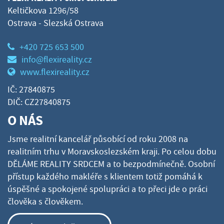
Keltičkova 1296/58
Ostrava - Slezská Ostrava
+420 725 653 500
info@flexireality.cz
www.flexireality.cz
IČ: 27840875
DIČ: CZ27840875
O NÁS
Jsme realitní kancelář působící od roku 2008 na
realitním trhu v Moravskoslezském kraji. Po celou dobu
DĚLÁME REALITY SRDCEM a to bezpodmínečně. Osobní
přístup každého makléře s klientem totiž pomáhá k
úspěšné a spokojené spolupráci a to přeci jde o práci
člověka s člověkem.