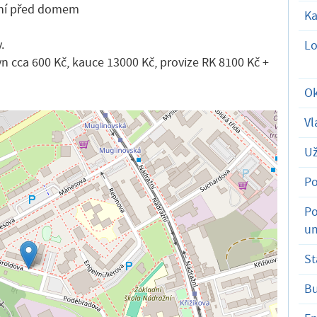
vání před domem
Ka
.
Lo
yn cca 600 Kč, kauce 13000 Kč, provize RK 8100 Kč +
Ok
Vl
Už
Po
Po
um
St
B