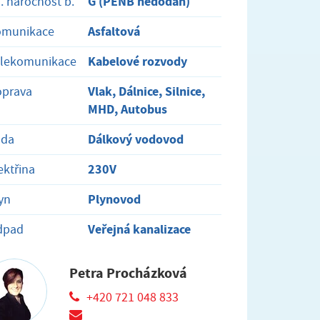
G (PENB nedodán)
. náročnost b.
Asfaltová
omunikace
Kabelové rozvody
elekomunikace
Vlak, Dálnice, Silnice,
oprava
MHD, Autobus
Dálkový vodovod
oda
230V
ektřina
Plynovod
yn
Veřejná kanalizace
dpad
Petra Procházková
+420 721 048 833