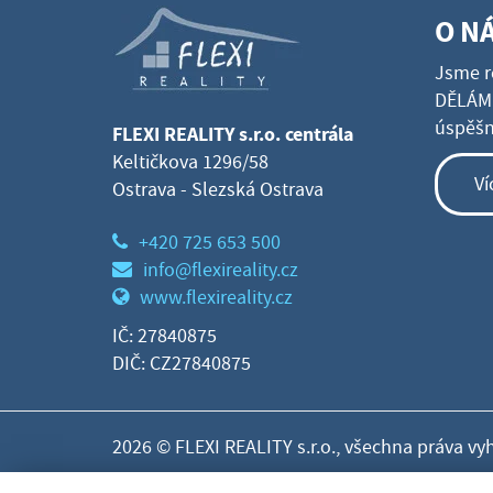
O N
Jsme r
DĚLÁME
úspěšné
FLEXI REALITY s.r.o. centrála
Keltičkova 1296/58
Ví
Ostrava - Slezská Ostrava
+420 725 653 500
info@flexireality.cz
www.flexireality.cz
IČ: 27840875
DIČ: CZ27840875
2026 © FLEXI REALITY s.r.o., všechna práva vy