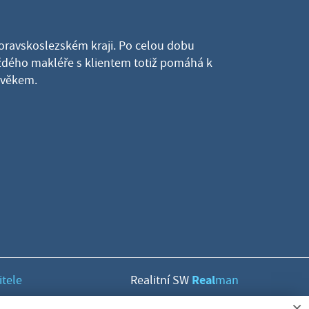
Moravskoslezském kraji. Po celou dobu
dého makléře s klientem totiž pomáhá k
lověkem.
Real
itele
Realitní SW
man
×