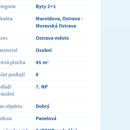
Byty 2+1
tegorie
Maroldova, Ostrava -
kalita
Moravská Ostrava
Ostrava-město
res
Osobní
astnictví
45 m²
itná plocha
8
čet podlaží
7. NP
dlaží
ístění
Dobrý
av objektu
Panelová
udova