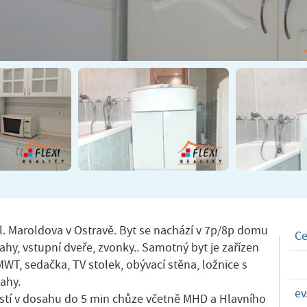
. Maroldova v Ostravě. Byt se nachází v 7p/8p domu
C
tahy, vstupní dveře, zvonky.. Samotný byt je zařízen
 MWT, sedačka, TV stolek, obývací stěna, ložnice s
ahy.
ev
stí v dosahu do 5 min chůze včetně MHD a Hlavního