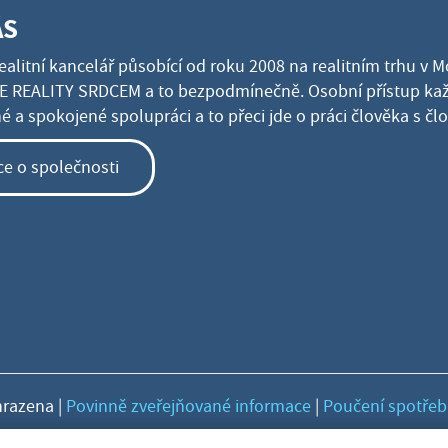
ÁS
ealitní kancelář působící od roku 2008 na realitním trhu v 
 REALITY SRDCEM a to bezpodmínečně. Osobní přístup kaž
 a spokojené spolupráci a to přeci jde o práci člověka s č
ce o společnosti
hrazena |
Povinně zveřejňované informace
|
Poučení spotřeb