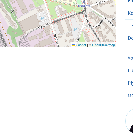
En
K
T
D
Leaflet
|
©
OpenStreetMap
V
El
Pl
O