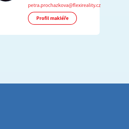
petra.prochazkova@flexireality.cz
Profil makléře