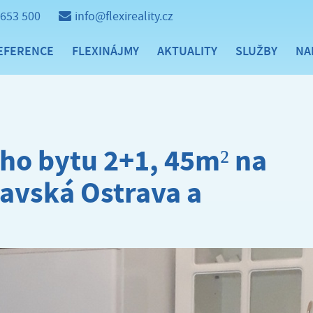
 653 500
info@flexireality.cz
EFERENCE
FLEXINÁJMY
AKTUALITY
SLUŽBY
NA
ho bytu 2+1, 45m² na
ravská Ostrava a