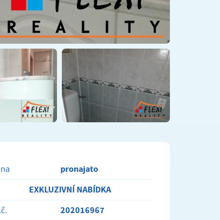
pronajato
ena
EXKLUZIVNÍ NABÍDKA
202016967
.č.