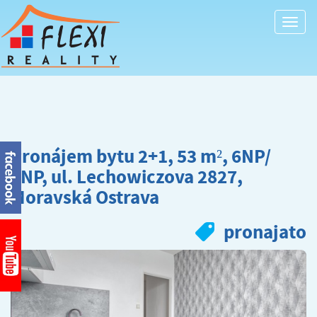
Togg
navi
Pronájem bytu 2+1, 53 m², 6NP/
8NP, ul. Lechowiczova 2827,
Moravská Ostrava
pronajato