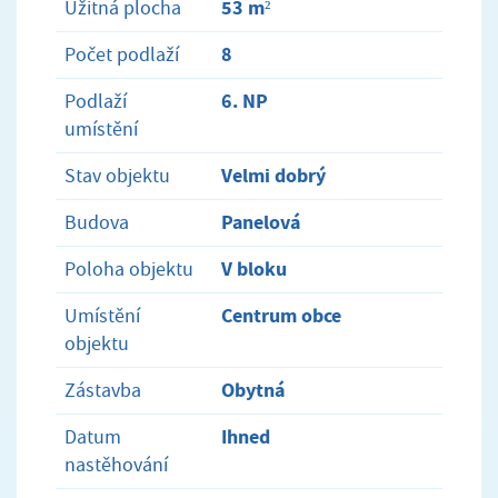
53 m²
Užitná plocha
8
Počet podlaží
6. NP
Podlaží
umístění
Velmi dobrý
Stav objektu
Panelová
Budova
V bloku
Poloha objektu
Centrum obce
Umístění
objektu
Obytná
Zástavba
Ihned
Datum
nastěhování