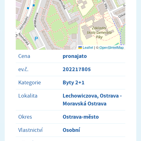
Leaflet
|
©
OpenStreetMap
pronajato
Cena
202217805
ev.č.
Byty 2+1
Kategorie
Lechowiczova, Ostrava -
Lokalita
Moravská Ostrava
Ostrava-město
Okres
Osobní
Vlastnictví