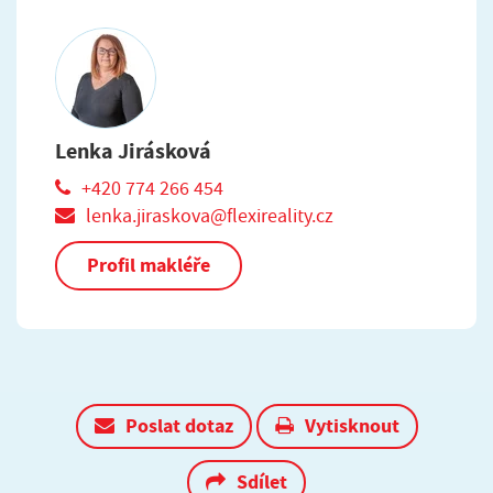
Lenka Jirásková
+420 774 266 454
lenka.jiraskova@flexireality.cz
Profil makléře
Poslat dotaz
Vytisknout
Sdílet