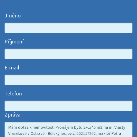
Jméno
Příjmení
E-mail
Telefon
Zpráva