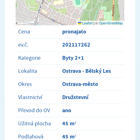
Leaflet
|
©
OpenStreetMap
pronajato
Cena
202117262
ev.č.
Byty 2+1
Kategorie
Ostrava - Bělský Les
Lokalita
Ostrava-město
Okres
Družstevní
Vlastnictví
ano
Převod do OV
45 m²
Užitná plocha
45 m²
Podlahová