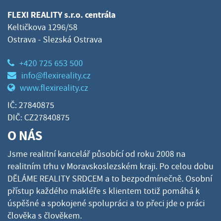
FLEXI REALITY s.r.o. centrála
Keltičkova 1296/58
Ostrava - Slezská Ostrava
+420 725 653 500
info@flexireality.cz
www.flexireality.cz
IČ: 27840875
DIČ: CZ27840875
O NÁS
Jsme realitní kancelář působící od roku 2008 na
realitním trhu v Moravskoslezském kraji. Po celou dobu
DĚLÁME REALITY SRDCEM a to bezpodmínečně. Osobní
přístup každého makléře s klientem totiž pomáhá k
úspěšné a spokojené spolupráci a to přeci jde o práci
člověka s člověkem.