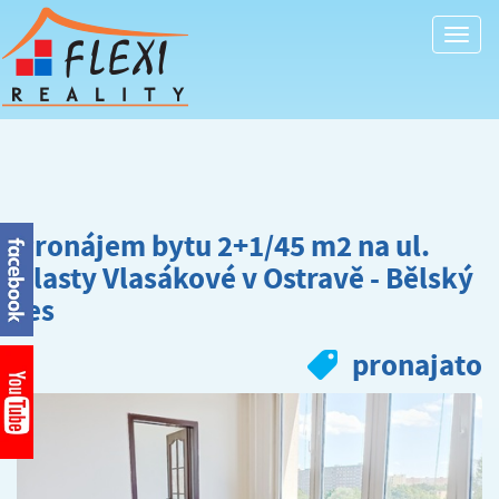
Togg
navi
Pronájem bytu 2+1/45 m2 na ul.
Vlasty Vlasákové v Ostravě - Bělský
les
pronajato