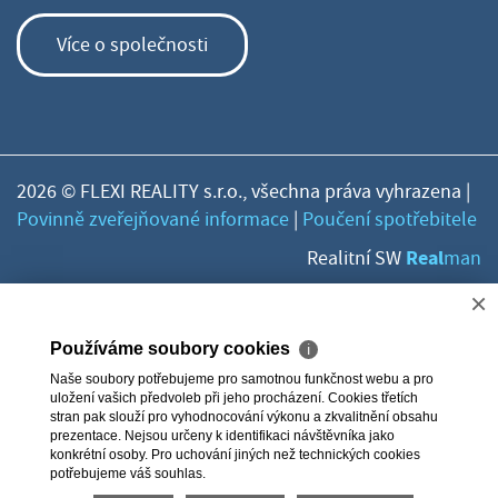
Více o společnosti
2026 © FLEXI REALITY s.r.o., všechna práva vyhrazena |
Povinně zveřejňované informace
|
Poučení spotřebitele
Real
Realitní SW
man
×
Používáme soubory cookies
ℹ
Naše soubory potřebujeme pro samotnou funkčnost webu a pro
uložení vašich předvoleb při jeho procházení. Cookies třetích
stran pak slouží pro vyhodnocování výkonu a zkvalitnění obsahu
prezentace. Nejsou určeny k identifikaci návštěvníka jako
konkrétní osoby. Pro uchování jiných než technických cookies
potřebujeme váš souhlas.