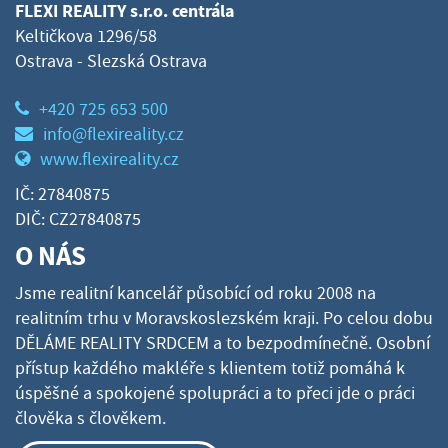
FLEXI REALITY s.r.o. centrála
Keltičkova 1296/58
Ostrava - Slezská Ostrava
+420 725 653 500
info@flexireality.cz
www.flexireality.cz
IČ: 27840875
DIČ: CZ27840875
O NÁS
Jsme realitní kancelář působící od roku 2008 na
realitním trhu v Moravskoslezském kraji. Po celou dobu
DĚLÁME REALITY SRDCEM a to bezpodmínečně. Osobní
přístup každého makléře s klientem totiž pomáhá k
úspěšné a spokojené spolupráci a to přeci jde o práci
člověka s člověkem.