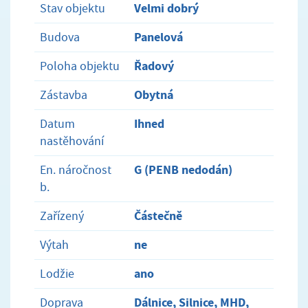
Velmi dobrý
Stav objektu
Panelová
Budova
Řadový
Poloha objektu
Obytná
Zástavba
Ihned
Datum
nastěhování
G (PENB nedodán)
En. náročnost
b.
Částečně
Zařízený
ne
Výtah
ano
Lodžie
Dálnice, Silnice, MHD,
Doprava