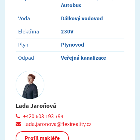
Autobus
Dálkový vodovod
Voda
230V
Elektřina
Plynovod
Plyn
Veřejná kanalizace
Odpad
Lada Jaroňová
+420 603 193 794
lada.jaronova@flexireality.cz
Profil makléře