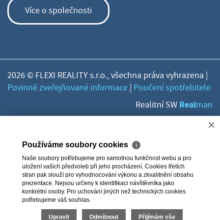
Více o společnosti
2026 © FLEXI REALITY s.r.o., všechna práva vyhrazena |
Povinně zveřejňované informace
|
Poučení spotřebitele
Real
Realitní SW
man
×
Používáme soubory cookies
ℹ
Naše soubory potřebujeme pro samotnou funkčnost webu a pro
uložení vašich předvoleb při jeho procházení. Cookies třetích
stran pak slouží pro vyhodnocování výkonu a zkvalitnění obsahu
prezentace. Nejsou určeny k identifikaci návštěvníka jako
konkrétní osoby. Pro uchování jiných než technických cookies
potřebujeme váš souhlas.
Upravit
Odmítnout
Přijímám vše