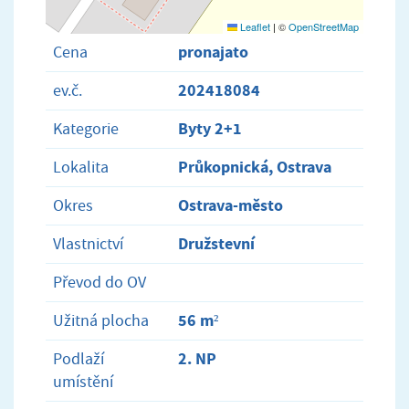
Leaflet
|
©
OpenStreetMap
pronajato
Cena
202418084
ev.č.
Byty 2+1
Kategorie
Průkopnická, Ostrava
Lokalita
Ostrava-město
Okres
Družstevní
Vlastnictví
Převod do OV
56 m²
Užitná plocha
2. NP
Podlaží
umístění