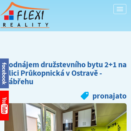
Togg
navi
Podnájem družstevního bytu 2+1 na
ulici Průkopnická v Ostravě -
Zábřehu
pronajato