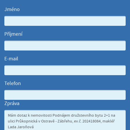
Jméno
Příjmení
E-mail
Telefon
Zpráva