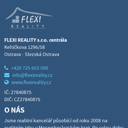
FLEXI REALITY s.r.o. centrála
Keltičkova 1296/58
Ostrava - Slezská Ostrava
+420 725 653 500
info@flexireality.cz
www.flexireality.cz
IČ: 27840875
DIČ: CZ27840875
O NÁS
Jsme realitní kancelář působící od roku 2008 na
realitním trhu v Moravskoslezském kraji. Po celou dobu