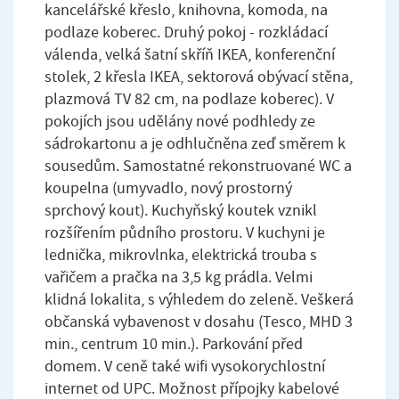
kancelářské křeslo, knihovna, komoda, na
podlaze koberec. Druhý pokoj - rozkládací
válenda, velká šatní skříň IKEA, konferenční
stolek, 2 křesla IKEA, sektorová obývací stěna,
plazmová TV 82 cm, na podlaze koberec). V
pokojích jsou udělány nové podhledy ze
sádrokartonu a je odhlučněna zeď směrem k
sousedům. Samostatné rekonstruované WC a
koupelna (umyvadlo, nový prostorný
sprchový kout). Kuchyňský koutek vznikl
rozšířením půdního prostoru. V kuchyni je
lednička, mikrovlnka, elektrická trouba s
vařičem a pračka na 3,5 kg prádla. Velmi
klidná lokalita, s výhledem do zeleně. Veškerá
občanská vybavenost v dosahu (Tesco, MHD 3
min., centrum 10 min.). Parkování před
domem. V ceně také wifi vysokorychlostní
internet od UPC. Možnost přípojky kabelové