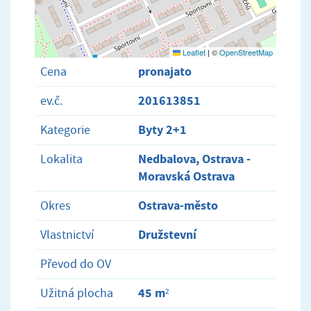
Leaflet
|
©
OpenStreetMap
pronajato
Cena
201613851
ev.č.
Byty 2+1
Kategorie
Nedbalova, Ostrava -
Lokalita
Moravská Ostrava
Ostrava-město
Okres
Družstevní
Vlastnictví
Převod do OV
45 m²
Užitná plocha