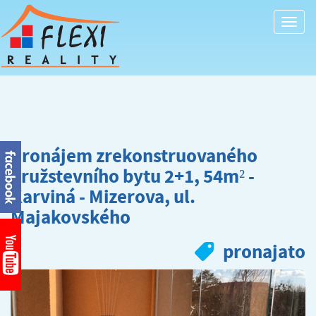
Togg
navi
Pronájem zrekonstruovaného
družstevního bytu 2+1, 54m² -
Karviná - Mizerova, ul.
Majakovského
pronajato