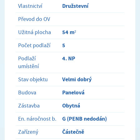
Družstevní
Vlastnictví
Převod do OV
54 m²
Užitná plocha
5
Počet podlaží
4. NP
Podlaží
umístění
Velmi dobrý
Stav objektu
Panelová
Budova
Obytná
Zástavba
G (PENB nedodán)
En. náročnost b.
Částečně
Zařízený