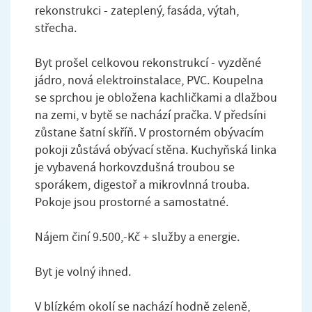
rekonstrukci - zateplený, fasáda, výtah,
střecha.
Byt prošel celkovou rekonstrukcí - vyzděné
jádro, nová elektroinstalace, PVC. Koupelna
se sprchou je obložena kachličkami a dlažbou
na zemi, v bytě se nachází pračka. V předsíni
zůstane šatní skříň. V prostorném obývacím
pokoji zůstává obývací stěna. Kuchyňská linka
je vybavená horkovzdušná troubou se
sporákem, digestoř a mikrovlnná trouba.
Pokoje jsou prostorné a samostatné.
Nájem činí 9.500,-Kč + služby a energie.
Byt je volný ihned.
V blízkém okolí se nachází hodně zeleně,