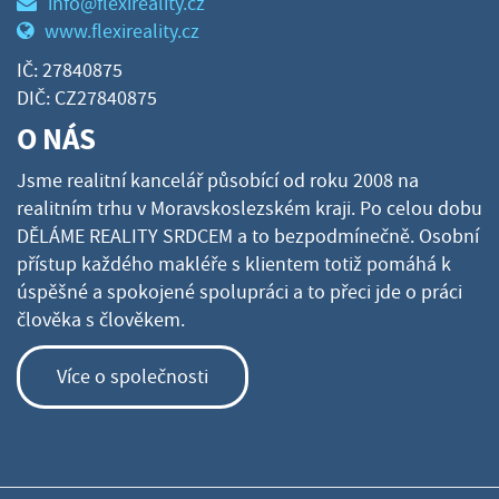
info@flexireality.cz
www.flexireality.cz
IČ: 27840875
DIČ: CZ27840875
O NÁS
Jsme realitní kancelář působící od roku 2008 na
realitním trhu v Moravskoslezském kraji. Po celou dobu
DĚLÁME REALITY SRDCEM a to bezpodmínečně. Osobní
přístup každého makléře s klientem totiž pomáhá k
úspěšné a spokojené spolupráci a to přeci jde o práci
člověka s člověkem.
Více o společnosti