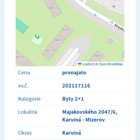
Leaflet
|
©
OpenStreetMap
pronajato
Cena
202117116
ev.č.
Byty 2+1
Kategorie
Majakovského 2047/6,
Lokalita
Karviná - Mizerov
Karviná
Okres