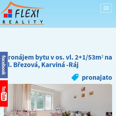
Togg
navi
Pronájem bytu v os. vl. 2+1/53m² na
ul. Březová, Karviná -Ráj
pronajato