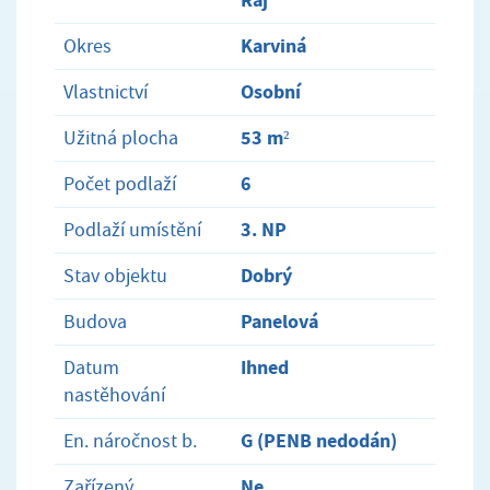
Karviná
Okres
Osobní
Vlastnictví
53 m²
Užitná plocha
6
Počet podlaží
3. NP
Podlaží umístění
Dobrý
Stav objektu
Panelová
Budova
Ihned
Datum
nastěhování
G (PENB nedodán)
En. náročnost b.
Ne
Zařízený