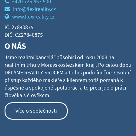
+420 725 653 500
info@flexireality.cz
www.flexireality.cz
IČ: 27840875
DIČ: CZ27840875
O NÁS
Jsme realitní kancelář působící od roku 2008 na
realitním trhu v Moravskoslezském kraji. Po celou dobu
DĚLÁME REALITY SRDCEM a to bezpodmínečně. Osobní
přístup každého makléře s klientem totiž pomáhá k
úspěšné a spokojené spolupráci a to přeci jde o práci
člověka s člověkem.
Více o společnosti