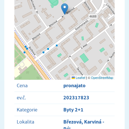
Leaflet
|
©
OpenStreetMap
pronajato
Cena
202317823
ev.č.
Byty 2+1
Kategorie
Březová, Karviná -
Lokalita
Ráj