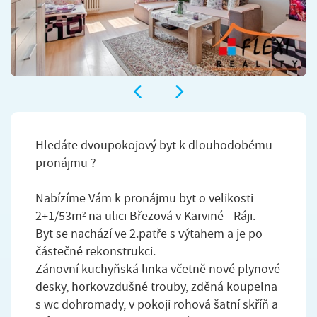
Hledáte dvoupokojový byt k dlouhodobému
pronájmu ?
Nabízíme Vám k pronájmu byt o velikosti
2+1/53m² na ulici Březová v Karviné - Ráji.
Byt se nachází ve 2.patře s výtahem a je po
částečné rekonstrukci.
Zánovní kuchyňská linka včetně nové plynové
desky, horkovzdušné trouby, zděná koupelna
s wc dohromady, v pokoji rohová šatní skříň a