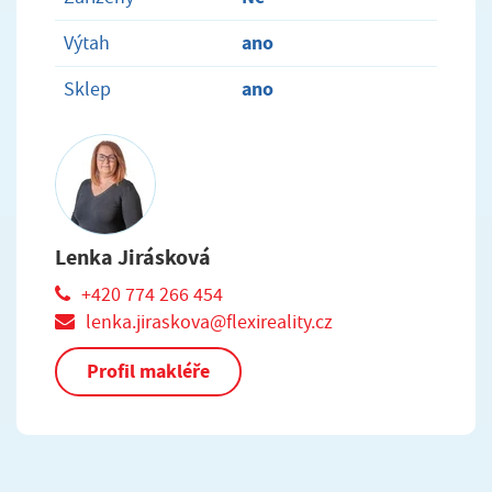
ano
Výtah
ano
Sklep
Lenka Jirásková
+420 774 266 454
lenka.jiraskova@flexireality.cz
Profil makléře