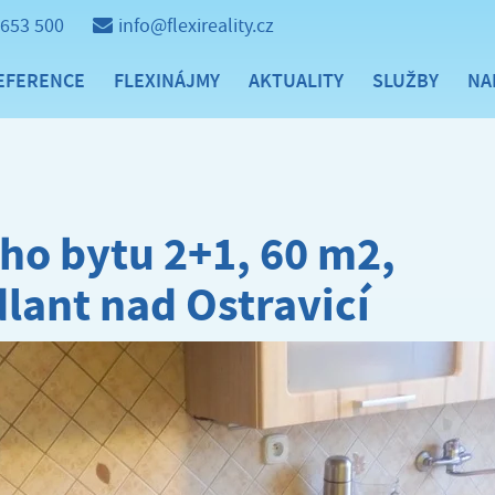
 653 500
info@flexireality.cz
EFERENCE
FLEXINÁJMY
AKTUALITY
SLUŽBY
NA
ho bytu 2+1, 60 m2,
dlant nad Ostravicí