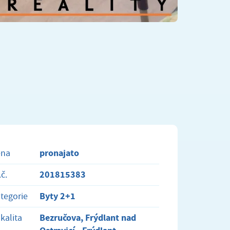
pronajato
ena
201815383
.č.
Byty 2+1
tegorie
Bezručova, Frýdlant nad
kalita