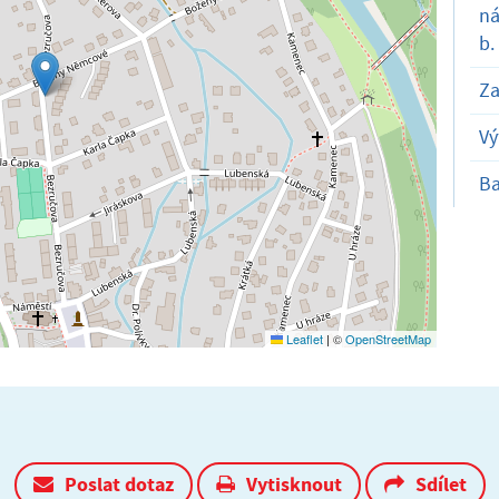
ná
b.
Za
Vý
B
Leaflet
|
©
OpenStreetMap
Poslat dotaz
Vytisknout
Sdílet