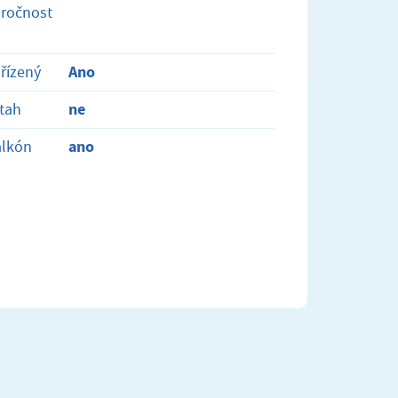
ročnost
Ano
řízený
ne
tah
ano
alkón