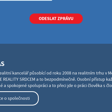
ODESLAT ZPRÁVU
ÁS
ealitní kancelář působící od roku 2008 na realitním trhu v 
 REALITY SRDCEM a to bezpodmínečně. Osobní přístup kaž
 a spokojené spolupráci a to přeci jde o práci člověka s č
ce o společnosti