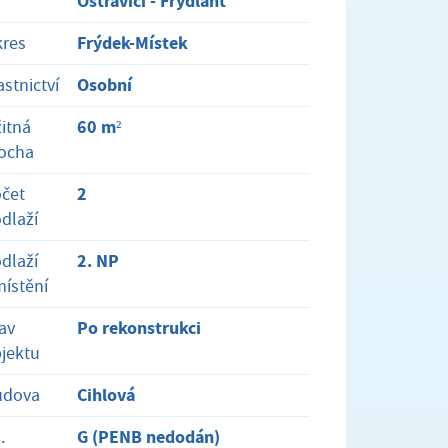
Ostravicí - Frýdlant
Frýdek-Místek
res
Osobní
astnictví
60 m²
itná
ocha
2
čet
dlaží
2. NP
dlaží
ístění
Po rekonstrukci
av
jektu
Cihlová
udova
G (PENB nedodán)
.