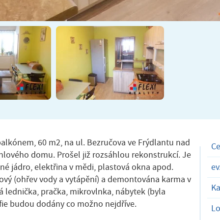
balkónem, 60 m2, na ul. Bezručova ve Frýdlantu nad
C
cihlového domu. Prošel již rozsáhlou rekonstrukcí. Je
é jádro, elektřina v mědi, plastová okna apod.
ev
ový (ohřev vody a vytápění) a demontována karma v
Ka
á lednička, pračka, mikrovlnka, nábytek (byla
fie budou dodány co možno nejdříve.
Lo