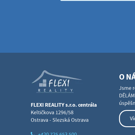
O N
Jsme r
DĚLÁME
úspěšné
FLEXI REALITY s.r.o. centrála
Keltičkova 1296/58
Ví
Ostrava - Slezská Ostrava
+420 725 653 500