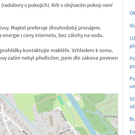
(radiátory v pokojích). Krb v obývacím pokoji není
Ok
Vl
uvy. Majitel preferuje dlouhodobý pronájem.
 energie i ceny internetu, bez zálohy na vodu.
Už
pl
 prohlídky kontaktujte makléře. Vzhledem k tomu,
ovy zatím nebyl předložen, jsem dle zákona povinen
Po
po
Po
um
St
ob
B
En