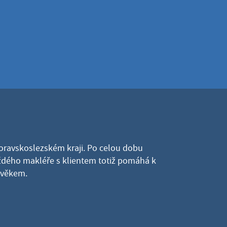
Moravskoslezském kraji. Po celou dobu
dého makléře s klientem totiž pomáhá k
lověkem.