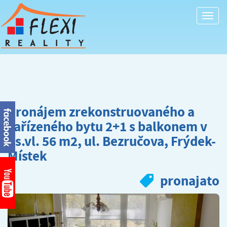
Togg
navi
Pronájem zrekonstruovaného a
zařízeného bytu 2+1 s balkonem v
os.vl. 56 m2, ul. Bezručova, Frýdek-
Místek
pronajato