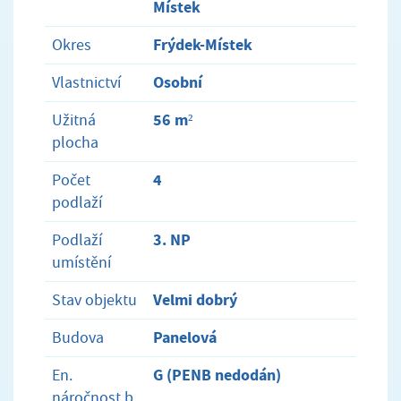
Místek
Frýdek-Místek
Okres
Osobní
Vlastnictví
56 m²
Užitná
plocha
4
Počet
podlaží
3. NP
Podlaží
umístění
Velmi dobrý
Stav objektu
Panelová
Budova
G (PENB nedodán)
En.
náročnost b.