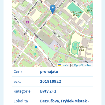
Leaflet
|
©
OpenStreetMap
pronajato
Cena
201815922
ev.č.
Byty 2+1
Kategorie
Bezručova, Frýdek-Místek -
Lokalita