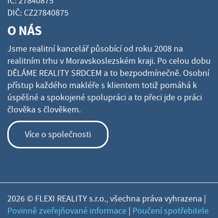
IČ: 27840875
DIČ: CZ27840875
O NÁS
Jsme realitní kancelář působící od roku 2008 na
realitním trhu v Moravskoslezském kraji. Po celou dobu
DĚLÁME REALITY SRDCEM a to bezpodmínečně. Osobní
přístup každého makléře s klientem totiž pomáhá k
úspěšné a spokojené spolupráci a to přeci jde o práci
člověka s člověkem.
Více o společnosti
2026 © FLEXI REALITY s.r.o., všechna práva vyhrazena |
Povinně zveřejňované informace
|
Poučení spotřebitele