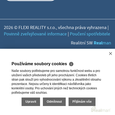
2026 © FLEXI REALITY s.r.o., všechna práva vyhrazena |
Povinně zveřejňované informace
|
Poučení spotřebitele
Real
Realitní SW
man
×
Používáme soubory cookies
ℹ
Naše soubory potřebujeme pro samotnou funkčnost webu a pro
uložení vašich předvoleb při jeho procházení. Cookies třetích
stran pak slouží pro vyhodnocování výkonu a zkvalitnění obsahu
prezentace. Nejsou určeny k identifikaci návštěvníka jako
konkrétní osoby. Pro uchování jiných než technických cookies
potřebujeme váš souhlas.
Upravit
Odmítnout
Přijímám vše