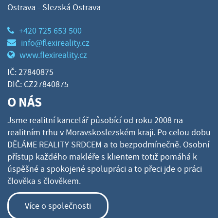
Ostrava - Slezská Ostrava
+420 725 653 500
info@flexireality.cz
www.flexireality.cz
IČ: 27840875
DIČ: CZ27840875
O NÁS
Jsme realitní kancelář působící od roku 2008 na
realitním trhu v Moravskoslezském kraji. Po celou dobu
DĚLÁME REALITY SRDCEM a to bezpodmínečně. Osobní
přístup každého makléře s klientem totiž pomáhá k
úspěšné a spokojené spolupráci a to přeci jde o práci
člověka s člověkem.
Více o společnosti