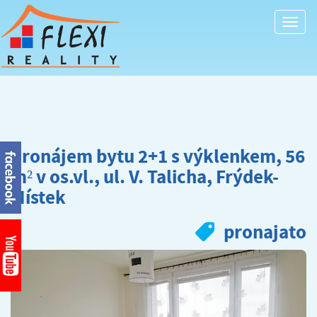
Togg
navi
Pronájem bytu 2+1 s výklenkem, 56
m² v os.vl., ul. V. Talicha, Frýdek-
Místek
pronajato