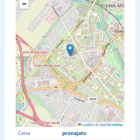
−
Leaflet
|
©
OpenStreetMap
pronajato
Cena