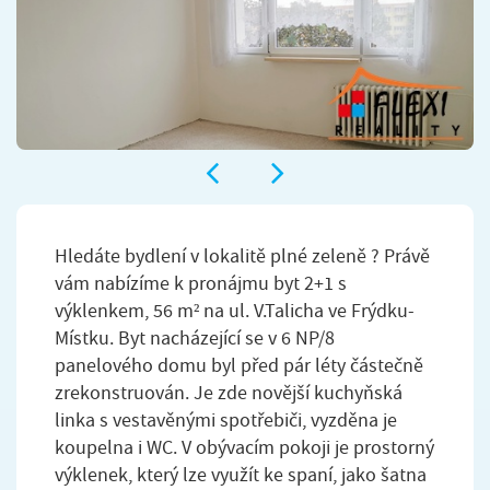
Hledáte bydlení v lokalitě plné zeleně ? Právě
vám nabízíme k pronájmu byt 2+1 s
výklenkem, 56 m² na ul. V.Talicha ve Frýdku-
Místku. Byt nacházející se v 6 NP/8
panelového domu byl před pár léty částečně
zrekonstruován. Je zde novější kuchyňská
linka s vestavěnými spotřebiči, vyzděna je
koupelna i WC. V obývacím pokoji je prostorný
výklenek, který lze využít ke spaní, jako šatna