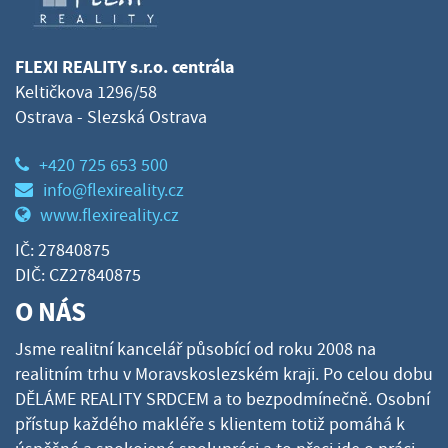
FLEXI REALITY s.r.o. centrála
Keltičkova 1296/58
Ostrava - Slezská Ostrava
+420 725 653 500
info@flexireality.cz
www.flexireality.cz
IČ: 27840875
DIČ: CZ27840875
O NÁS
Jsme realitní kancelář působící od roku 2008 na
realitním trhu v Moravskoslezském kraji. Po celou dobu
DĚLÁME REALITY SRDCEM a to bezpodmínečně. Osobní
přístup každého makléře s klientem totiž pomáhá k