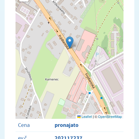
Leaflet
|
©
OpenStreetMap
pronajato
Cena
202117237
ev.č.