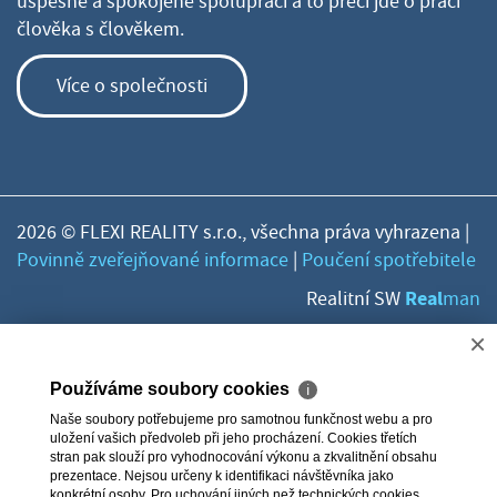
úspěšné a spokojené spolupráci a to přeci jde o práci
člověka s člověkem.
Více o společnosti
2026 © FLEXI REALITY s.r.o., všechna práva vyhrazena |
Povinně zveřejňované informace
|
Poučení spotřebitele
Real
Realitní SW
man
×
Používáme soubory cookies
ℹ
Naše soubory potřebujeme pro samotnou funkčnost webu a pro
uložení vašich předvoleb při jeho procházení. Cookies třetích
stran pak slouží pro vyhodnocování výkonu a zkvalitnění obsahu
prezentace. Nejsou určeny k identifikaci návštěvníka jako
konkrétní osoby. Pro uchování jiných než technických cookies