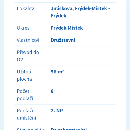
Jiráskova, Frýdek-Místek -
Lokalita
Frýdek
Frýdek-Místek
Okres
Družstevní
Vlastnictví
Převod do
OV
56 m²
Užitná
plocha
8
Počet
podlaží
2. NP
Podlaží
umístění
Po rekonstrukci