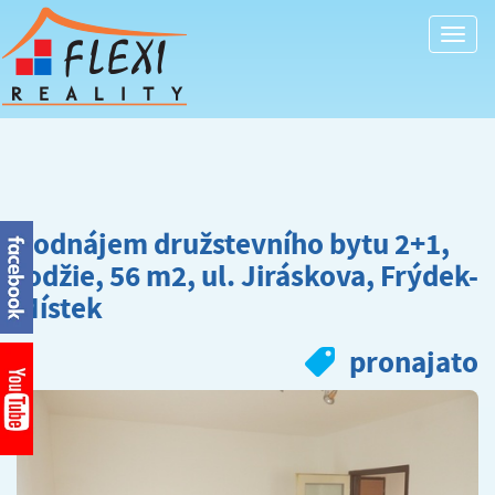
Togg
navi
Podnájem družstevního bytu 2+1,
lodžie, 56 m2, ul. Jiráskova, Frýdek-
Místek
pronajato