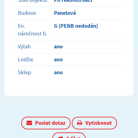
Stav objektu
Panelová
Budova
G (PENB nedodán)
En.
náročnost b.
ano
Výtah
ano
Lodžie
ano
Sklep
Poslat dotaz
Vytisknout