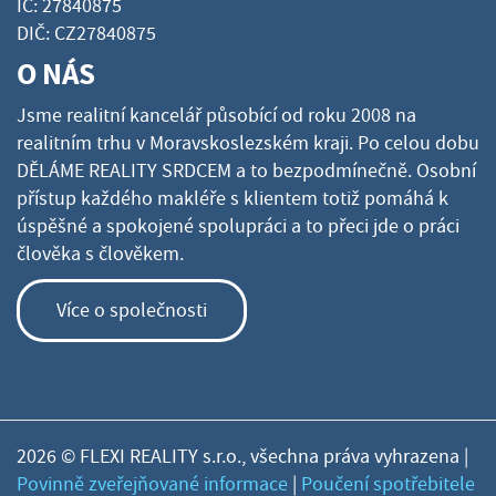
IČ: 27840875
DIČ: CZ27840875
O NÁS
Jsme realitní kancelář působící od roku 2008 na
realitním trhu v Moravskoslezském kraji. Po celou dobu
DĚLÁME REALITY SRDCEM a to bezpodmínečně. Osobní
přístup každého makléře s klientem totiž pomáhá k
úspěšné a spokojené spolupráci a to přeci jde o práci
člověka s člověkem.
Více o společnosti
2026 © FLEXI REALITY s.r.o., všechna práva vyhrazena |
Povinně zveřejňované informace
|
Poučení spotřebitele