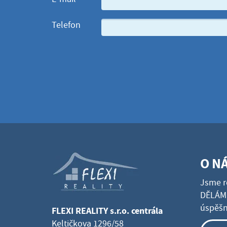
Telefon
O N
Jsme r
DĚLÁME
úspěšné
FLEXI REALITY s.r.o. centrála
Keltičkova 1296/58