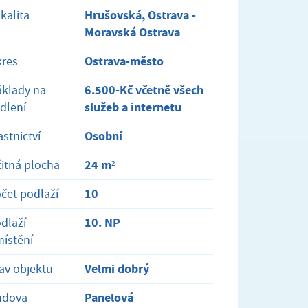
Hrušovská, Ostrava -
kalita
Moravská Ostrava
Ostrava-město
res
6.500-Kč včetně všech
klady na
služeb a internetu
dlení
Osobní
astnictví
24 m²
itná plocha
10
čet podlaží
10. NP
dlaží
ístění
Velmi dobrý
av objektu
Panelová
udova