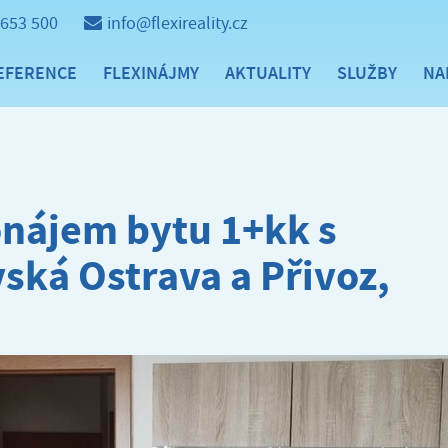
 653 500
info@flexireality.cz
EFERENCE
FLEXINÁJMY
AKTUALITY
SLUŽBY
NA
ájem bytu 1+kk s
vská Ostrava a Přivoz,