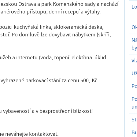
 Slezskou Ostrava a park Komenského sady a nachází
Lo
ariérového přístupu, denní recepcí a výtahy.
ispozici kuchyňská linka, sklokeramická deska,
Ok
estoř. Po domluvě lze dovybavit nábytkem (skříň,
Ná
by
žeb a internetu (voda, topení, elektřina, úklid
Vl
Už
vyhrazené parkovací stání za cenu 500,-Kč.
Po
Po
um
 vybaveností a v bezprostřední blízkosti
St
B
ne neváhejte kontaktovat.