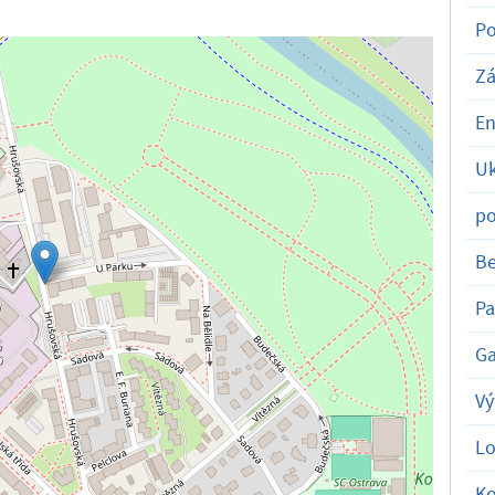
Po
Zá
En
Uk
po
Be
Pa
Ga
Vý
Lo
K