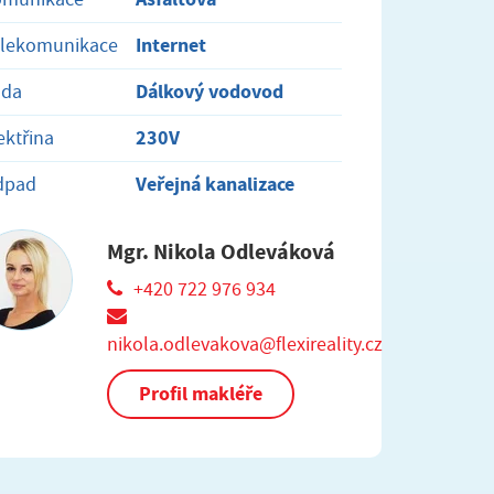
Internet
elekomunikace
Dálkový vodovod
oda
230V
ektřina
Veřejná kanalizace
dpad
Mgr. Nikola Odleváková
+420 722 976 934
nikola.odlevakova@flexireality.cz
Profil makléře