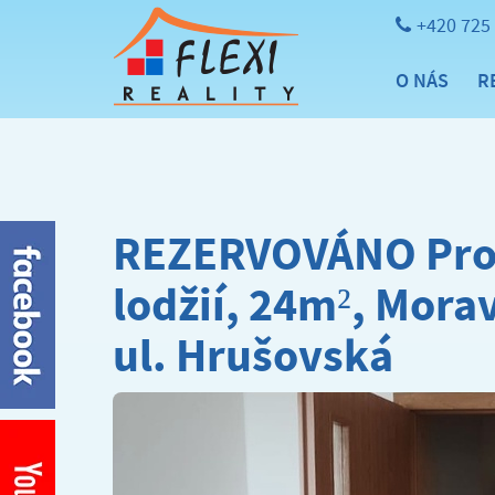
+420 725
O NÁS
R
REZERVOVÁNO Pron
lodžií, 24m², Mora
ul. Hrušovská