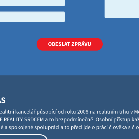
ODESLAT ZPRÁVU
ÁS
ealitní kancelář působící od roku 2008 na realitním trhu v 
 REALITY SRDCEM a to bezpodmínečně. Osobní přístup kaž
 a spokojené spolupráci a to přeci jde o práci člověka s č