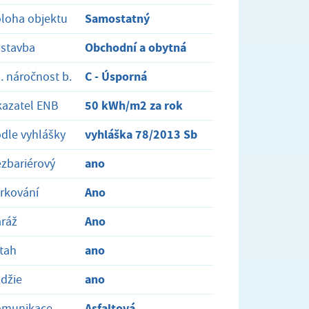
Samostatný
loha objektu
Obchodní a obytná
stavba
C - Úsporná
. náročnost b.
50 kWh/m2 za rok
azatel ENB
vyhláška 78/2013 Sb
dle vyhlášky
ano
zbariérový
Ano
rkování
Ano
ráž
ano
tah
ano
džie
Asfaltová
omunikace