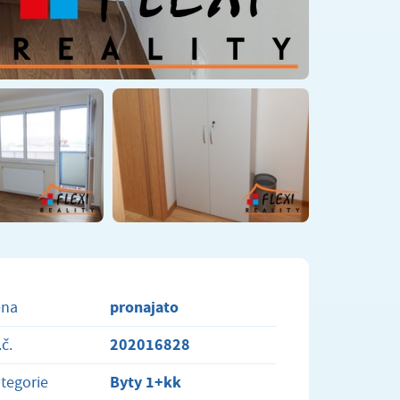
pronajato
ena
202016828
.č.
Byty 1+kk
tegorie