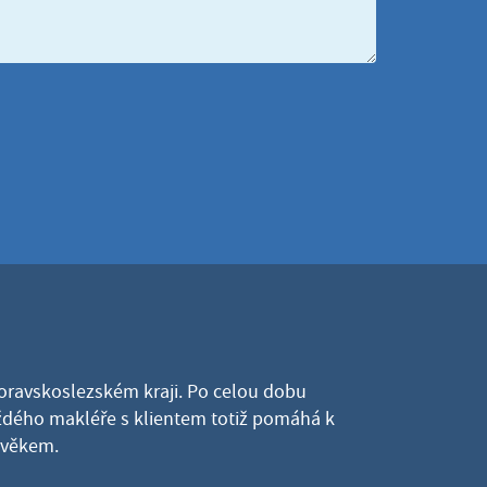
Moravskoslezském kraji. Po celou dobu
dého makléře s klientem totiž pomáhá k
lověkem.