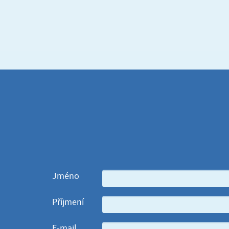
Jméno
Příjmení
E-mail