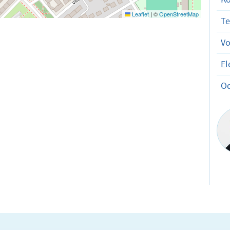
Leaflet
|
©
OpenStreetMap
T
V
El
O