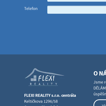
Telefon
O N
Jsme r
DĚLÁME
úspěšné
FLEXI REALITY s.r.o. centrála
Keltičkova 1296/58