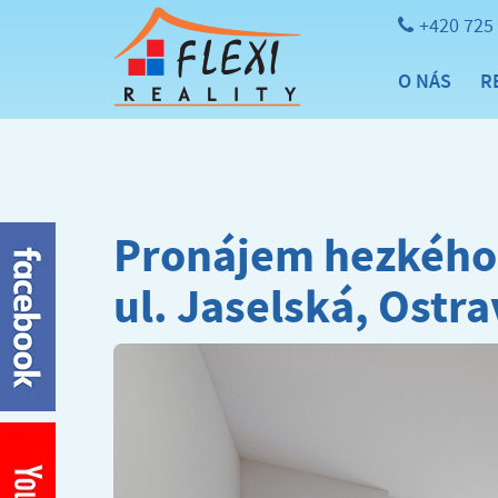
+420 725
O NÁS
R
Pronájem hezkého 
ul. Jaselská, Ostr