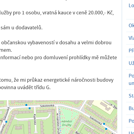
Lo
lužby pro 1 osobu, vratná kauce v ceně 20.000,- Kč,
Ok
í sám u dodavatelů.
Vl
ou občanskou vybaveností v dosahu a velmi dobrou
omem.
Př
e informací nebo pro domluvení prohlídky mě můžete
Už
Po
 tomu, že mi průkaz energetické náročnosti budovy
um
ovinna uvádět třídu G.
St
B
Po
Um