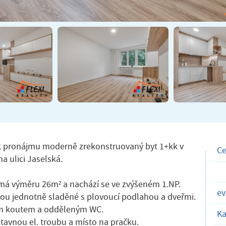
k pronájmu moderně zrekonstruovaný byt 1+kk v
C
na ulici Jaselská.
 má výměru 26m² a nachází se ve zvýšeném 1.NP.
ev
sou jednotně sladěné s plovoucí podlahou a dveřmi.
ým koutem a odděleným WC.
Ka
tavnou el. troubu a místo na pračku.