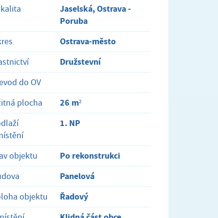
Jaselská, Ostrava -
kalita
Poruba
Ostrava-město
res
Družstevní
astnictví
evod do OV
26 m²
itná plocha
1. NP
dlaží
ístění
Po rekonstrukci
av objektu
Panelová
udova
Řadový
loha objektu
Klidná část obce
ístění