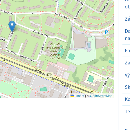
ob
Zá
D
na
En
Za
Vý
Sk
Leaflet
|
©
OpenStreetMap
K
T