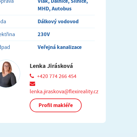
Vlak, Dálnice, Silnice,
oprava
MHD, Autobus
Dálkový vodovod
oda
230V
ektřina
Veřejná kanalizace
dpad
Lenka Jirásková
+420 774 266 454
lenka.jiraskova@flexireality.cz
Profil makléře