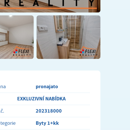
pronajato
ena
EXKLUZIVNÍ NABÍDKA
202318000
.č.
Byty 1+kk
tegorie