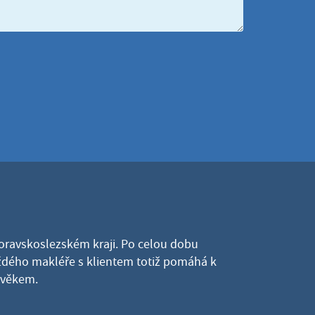
Moravskoslezském kraji. Po celou dobu
dého makléře s klientem totiž pomáhá k
lověkem.