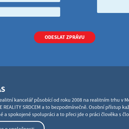
ODESLAT ZPRÁVU
ÁS
ealitní kancelář působící od roku 2008 na realitním trhu v 
 REALITY SRDCEM a to bezpodmínečně. Osobní přístup kaž
 a spokojené spolupráci a to přeci jde o práci člověka s č