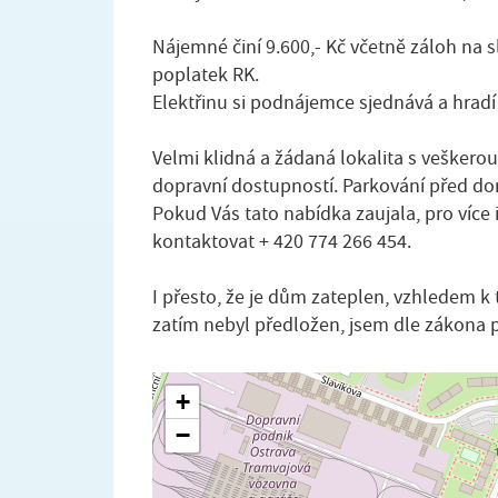
Nájemné činí 9.600,- Kč včetně záloh na s
poplatek RK.
Elektřinu si podnájemce sjednává a hrad
Velmi klidná a žádaná lokalita s vešker
dopravní dostupností. Parkování před d
Pokud Vás tato nabídka zaujala, pro víc
kontaktovat + 420 774 266 454.
I přesto, že je dům zateplen, vzhledem k
zatím nebyl předložen, jsem dle zákona p
+
−