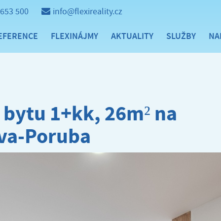
 653 500
info@flexireality.cz
EFERENCE
FLEXINÁJMY
AKTUALITY
SLUŽBY
NA
bytu 1+kk, 26m² na
ava-Poruba