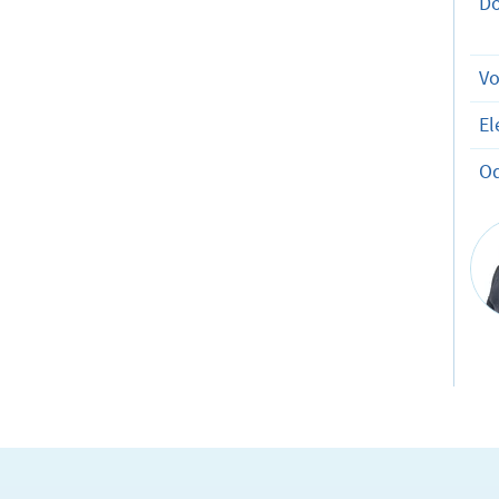
D
V
El
O