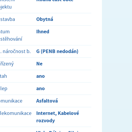
jektu
Obytná
stavba
Ihned
atum
stěhování
G (PENB nedodán)
. náročnost b.
Ne
řízený
ano
tah
ano
lep
Asfaltová
omunikace
Internet, Kabelové
elekomunikace
rozvody