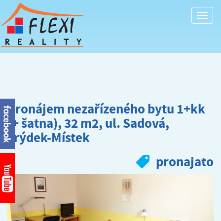
Togg
navi
Pronájem nezařízeného bytu 1+kk
(+ šatna), 32 m2, ul. Sadová,
Frýdek-Místek
pronajato