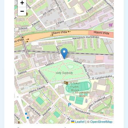
+
−
Leaflet
|
©
OpenStreetMap