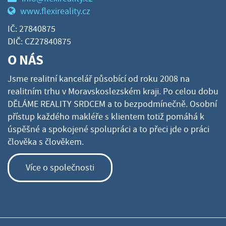
www.flexireality.cz
IČ: 27840875
DIČ: CZ27840875
O NÁS
Jsme realitní kancelář působící od roku 2008 na
realitním trhu v Moravskoslezském kraji. Po celou dobu
DĚLÁME REALITY SRDCEM a to bezpodmínečně. Osobní
přístup každého makléře s klientem totiž pomáhá k
úspěšné a spokojené spolupráci a to přeci jde o práci
člověka s člověkem.
Více o společnosti