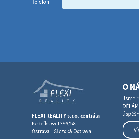
Telefon
O N
Jsme r
DĚLÁME
úspěšné
FLEXI REALITY s.r.o. centrála
Keltičkova 1296/58
Ví
Ostrava - Slezská Ostrava