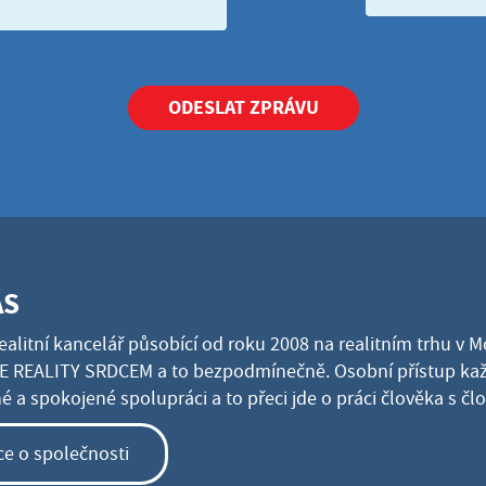
ODESLAT ZPRÁVU
ÁS
ealitní kancelář působící od roku 2008 na realitním trhu v 
 REALITY SRDCEM a to bezpodmínečně. Osobní přístup kaž
 a spokojené spolupráci a to přeci jde o práci člověka s č
ce o společnosti