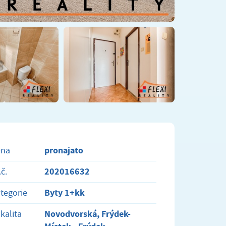
pronajato
ena
202016632
.č.
Byty 1+kk
tegorie
Novodvorská, Frýdek-
kalita