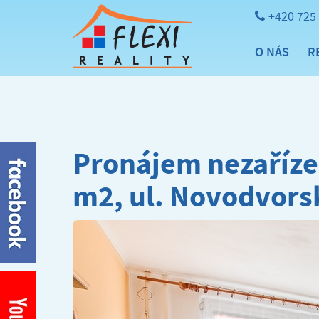
+420 725
O NÁS
R
Pronájem nezaříze
m2, ul. Novodvors