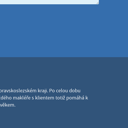
Moravskoslezském kraji. Po celou dobu
dého makléře s klientem totiž pomáhá k
lověkem.