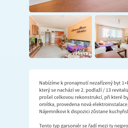
Nabízíme k pronajmutí nezařízený byt 1+
který se nachází ve 2. podlaží / 13 revit
prošel celkovou rekonstrukcí, při které 
omítka, provedena nová elektroinstalace
Nájemníkovi k dispozici zůstane kuchyňsk
Tento typ garsoniér se řadí mezi ty nejp