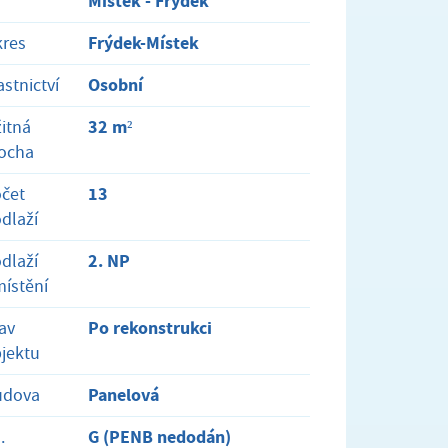
Místek - Frýdek
Frýdek-Místek
res
Osobní
astnictví
32 m²
itná
ocha
13
čet
dlaží
2. NP
dlaží
ístění
Po rekonstrukci
av
jektu
Panelová
udova
G (PENB nedodán)
.