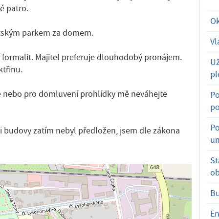
é patro.
Ok
stským parkem za domem.
Vl
 formalit. Majitel preferuje dlouhodobý pronájem.
Už
třinu.
pl
ce nebo pro domluvení prohlídky mě neváhejte
Po
po
Po
i budovy zatím nebyl předložen, jsem dle zákona
um
St
ob
B
En