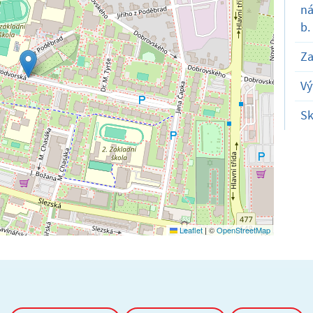
ná
b.
Za
Vý
Sk
Leaflet
|
©
OpenStreetMap