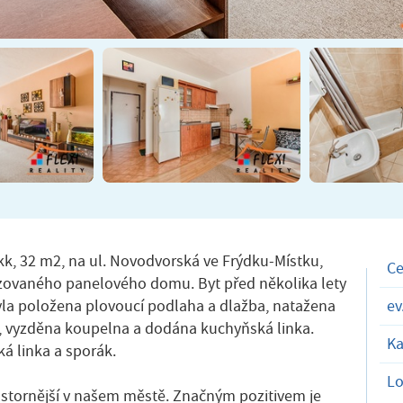
kk, 32 m2, na ul. Novodvorská ve Frýdku-Místku,
C
alizovaného panelového domu. Byt před několika lety
byla položena plovoucí podlaha a dlažba, natažena
ev
, vyzděna koupelna a dodána kuchyňská linka.
Ka
á linka a sporák.
Lo
rostornější v našem městě. Značným pozitivem je