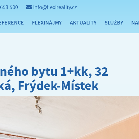
 653 500
info@flexireality.cz
EFERENCE
FLEXINÁJMY
AKTUALITY
SLUŽBY
NA
ného bytu 1+kk, 32
ká, Frýdek-Místek