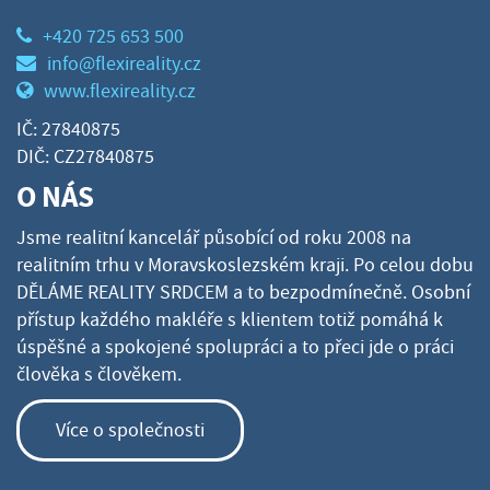
+420 725 653 500
info@flexireality.cz
www.flexireality.cz
IČ: 27840875
DIČ: CZ27840875
O NÁS
Jsme realitní kancelář působící od roku 2008 na
realitním trhu v Moravskoslezském kraji. Po celou dobu
DĚLÁME REALITY SRDCEM a to bezpodmínečně. Osobní
přístup každého makléře s klientem totiž pomáhá k
úspěšné a spokojené spolupráci a to přeci jde o práci
člověka s člověkem.
Více o společnosti