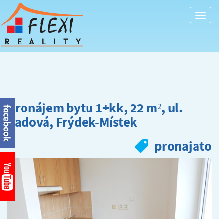
Togg
navi
Pronájem bytu 1+kk, 22 m², ul.
Sadová, Frýdek-Místek
pronajato