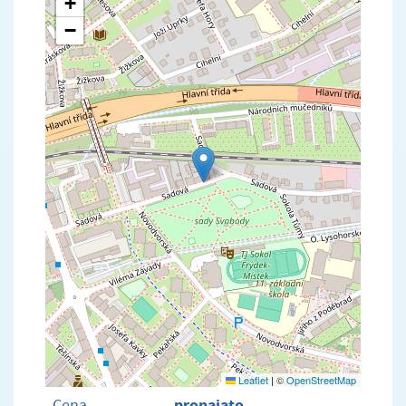
+
−
Leaflet
|
©
OpenStreetMap
pronajato
Cena