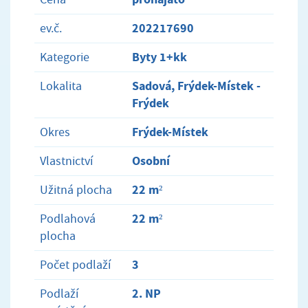
202217690
ev.č.
Byty 1+kk
Kategorie
Sadová, Frýdek-Místek -
Lokalita
Frýdek
Frýdek-Místek
Okres
Osobní
Vlastnictví
22 m²
Užitná plocha
22 m²
Podlahová
plocha
3
Počet podlaží
2. NP
Podlaží