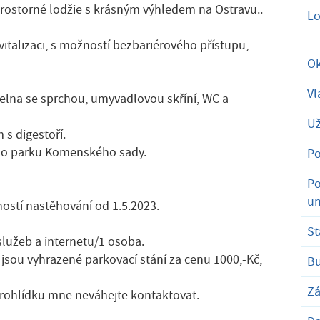
 prostorné lodžie s krásným výhledem na Ostravu..
Lo
italizaci, s možností bezbariérového přístupu,
Ok
Vl
pelna se sprchou, umyvadlovou skříní, WC a
Už
 s digestoří.
 do parku Komenského sady.
Po
Po
um
stí nastěhování od 1.5.2023.
St
služeb a internetu/1 osoba.
jsou vyhrazené parkovací stání za cenu 1000,-Kč,
B
Zá
prohlídku mne neváhejte kontaktovat.