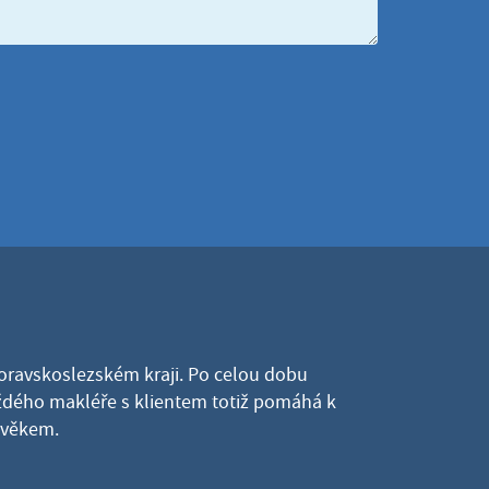
Moravskoslezském kraji. Po celou dobu
dého makléře s klientem totiž pomáhá k
lověkem.