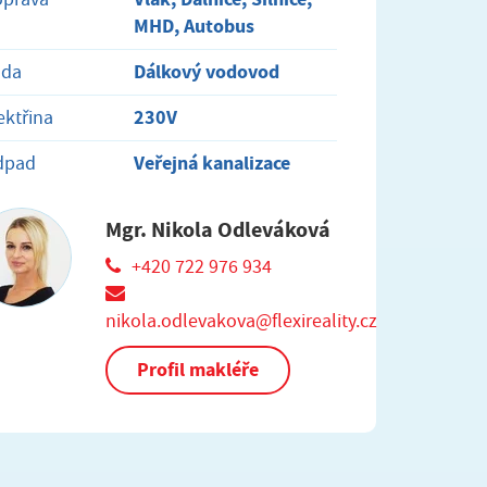
MHD, Autobus
Dálkový vodovod
oda
230V
ektřina
Veřejná kanalizace
dpad
Mgr. Nikola Odleváková
+420 722 976 934
nikola.odlevakova@flexireality.cz
Profil makléře