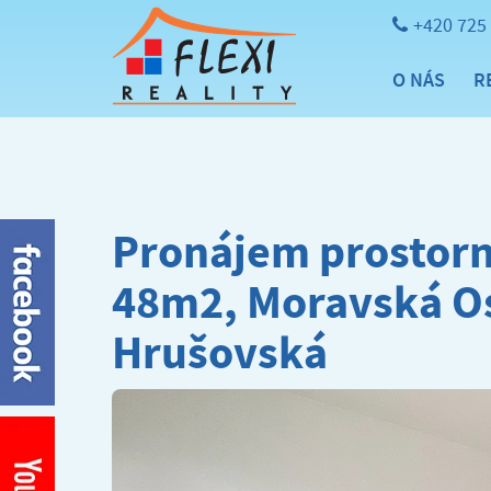
+420 725
O NÁS
R
Pronájem prostorné
48m2, Moravská Ost
Hrušovská