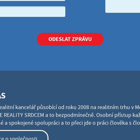
ODESLAT ZPRÁVU
ÁS
ealitní kancelář působící od roku 2008 na realitním trhu v 
 REALITY SRDCEM a to bezpodmínečně. Osobní přístup kaž
 a spokojené spolupráci a to přeci jde o práci člověka s č
ce o společnosti