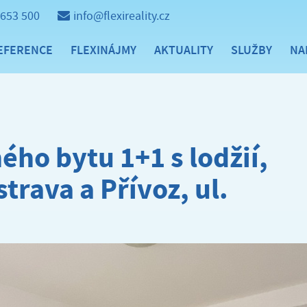
 653 500
info@flexireality.cz
EFERENCE
FLEXINÁJMY
AKTUALITY
SLUŽBY
NA
ho bytu 1+1 s lodžií,
rava a Přívoz, ul.