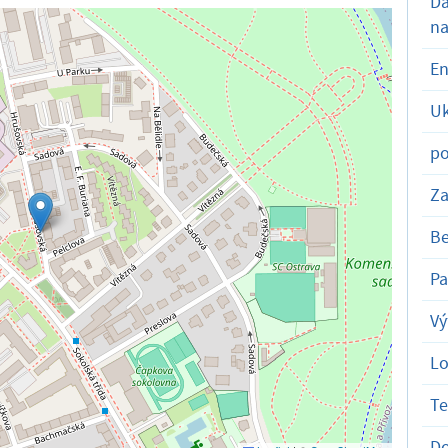
D
na
En
Uk
po
Za
Be
Pa
Vý
Lo
T
D