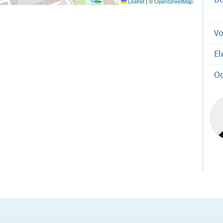
Leaflet
|
©
OpenStreetMap
V
El
O