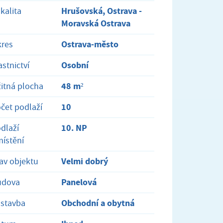
Hrušovská, Ostrava -
kalita
Moravská Ostrava
Ostrava-město
res
Osobní
astnictví
48 m²
itná plocha
10
čet podlaží
10. NP
dlaží
ístění
Velmi dobrý
av objektu
Panelová
udova
Obchodní a obytná
stavba