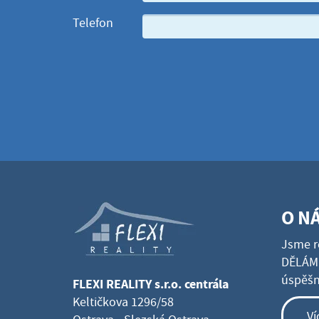
Telefon
O N
Jsme r
DĚLÁME
úspěšné
FLEXI REALITY s.r.o. centrála
Keltičkova 1296/58
Ví