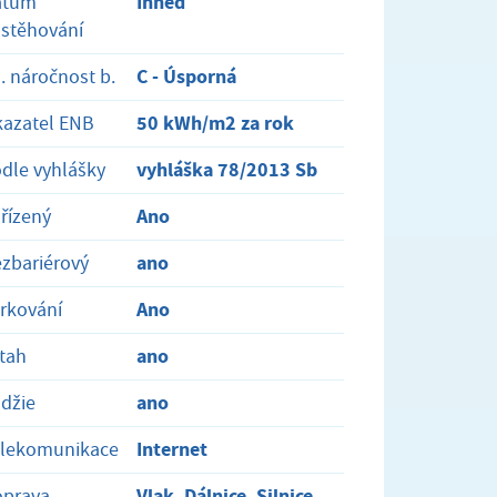
Ihned
atum
stěhování
C - Úsporná
. náročnost b.
50 kWh/m2 za rok
azatel ENB
vyhláška 78/2013 Sb
dle vyhlášky
Ano
řízený
ano
zbariérový
Ano
rkování
ano
tah
ano
džie
Internet
elekomunikace
Vlak, Dálnice, Silnice,
oprava