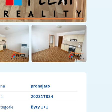
pronajato
ena
202317834
.č.
Byty 1+1
tegorie