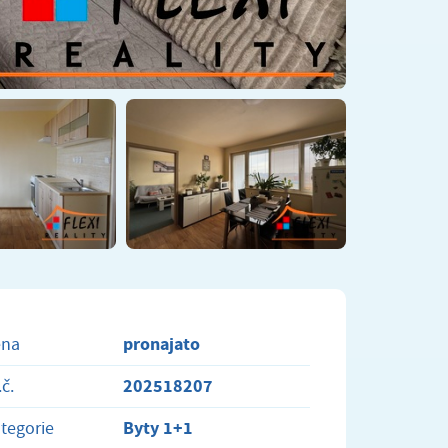
pronajato
ena
202518207
.č.
Byty 1+1
tegorie