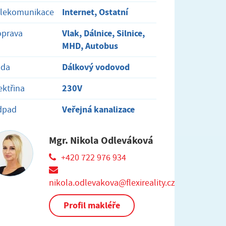
Internet, Ostatní
elekomunikace
Vlak, Dálnice, Silnice,
oprava
MHD, Autobus
Dálkový vodovod
oda
230V
ektřina
Veřejná kanalizace
dpad
Mgr. Nikola Odleváková
+420 722 976 934
nikola.odlevakova@flexireality.cz
Profil makléře