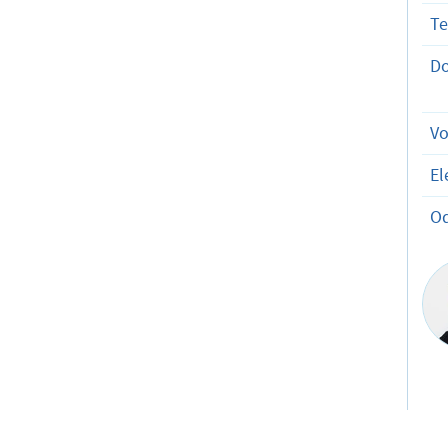
T
D
V
El
O