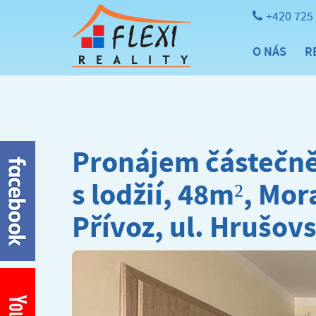
+420 725
O NÁS
R
Pronájem částečně
s lodžií, 48m², Mo
Přívoz, ul. Hrušov