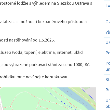
 prostorné lodžie s výhledem na Slezskou Ostrava a
Lo
italizaci s možností bezbariérového přístupu a
Ok
Vl
stí nastěhování od 1.5.2025.
Už
užeb (voda, topení, elektřina, internet, úklid
Po
Po
jsou vyhrazené parkovací stání za cenu 1000,-Kč.
um
prohlídku mne neváhejte kontaktovat.
St
B
Um
ob