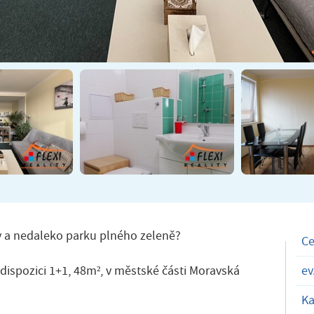
vy a nedaleko parku plného zeleně?
C
ispozici 1+1, 48m², v městské části Moravská
ev
Ka