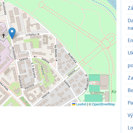
Zá
D
na
En
Uk
po
Za
Be
Pa
Leaflet
|
©
OpenStreetMap
Vý
Lo