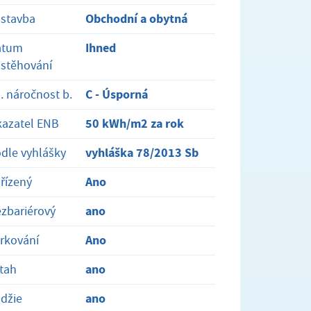
Obchodní a obytná
stavba
Ihned
atum
stěhování
C - Úsporná
. náročnost b.
50 kWh/m2 za rok
azatel ENB
vyhláška 78/2013 Sb
dle vyhlášky
Ano
řízený
ano
zbariérový
Ano
rkování
ano
tah
ano
džie