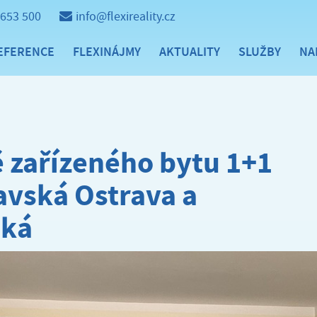
 653 500
info@flexireality.cz
EFERENCE
FLEXINÁJMY
AKTUALITY
SLUŽBY
NA
 zařízeného bytu 1+1
ravská Ostrava a
ská