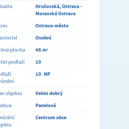
Hrušovská, Ostrava -
kalita
Moravská Ostrava
Ostrava-město
res
Osobní
astnictví
48 m²
itná plocha
10
čet podlaží
10. NP
dlaží
ístění
Velmi dobrý
av objektu
Panelová
udova
Centrum obce
ístění
jektu