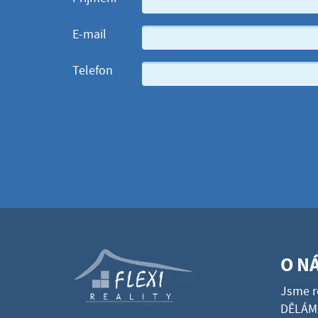
E-mail
Telefon
O N
Jsme r
DĚLÁME