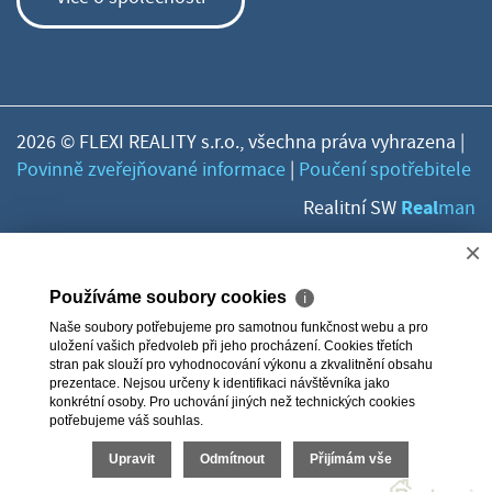
2026 © FLEXI REALITY s.r.o., všechna práva vyhrazena |
Povinně zveřejňované informace
|
Poučení spotřebitele
Real
Realitní SW
man
×
Používáme soubory cookies
ℹ
Naše soubory potřebujeme pro samotnou funkčnost webu a pro
uložení vašich předvoleb při jeho procházení. Cookies třetích
stran pak slouží pro vyhodnocování výkonu a zkvalitnění obsahu
prezentace. Nejsou určeny k identifikaci návštěvníka jako
konkrétní osoby. Pro uchování jiných než technických cookies
potřebujeme váš souhlas.
Upravit
Odmítnout
Přijímám vše