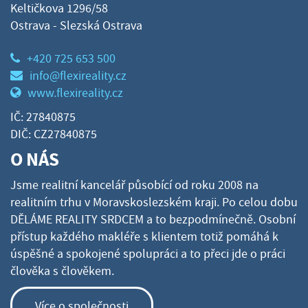
Keltičkova 1296/58
Ostrava - Slezská Ostrava
+420 725 653 500
info@flexireality.cz
www.flexireality.cz
IČ: 27840875
DIČ: CZ27840875
O NÁS
Jsme realitní kancelář působící od roku 2008 na
realitním trhu v Moravskoslezském kraji. Po celou dobu
DĚLÁME REALITY SRDCEM a to bezpodmínečně. Osobní
přístup každého makléře s klientem totiž pomáhá k
úspěšné a spokojené spolupráci a to přeci jde o práci
člověka s člověkem.
Více o společnosti