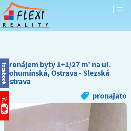
Togg
navi
Pronájem byty 1+1/27 m² na ul.
Bohumínská, Ostrava - Slezská
Ostrava
pronajato