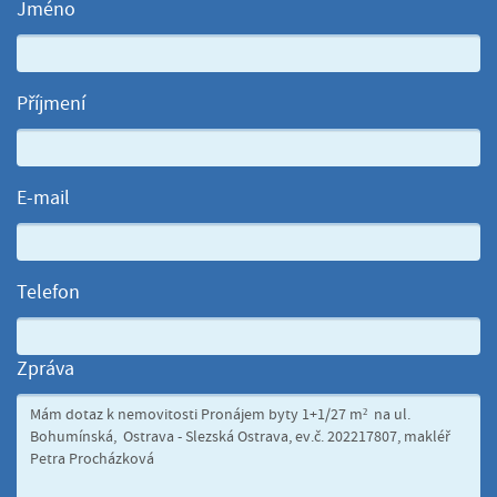
Jméno
Příjmení
E-mail
Telefon
Zpráva