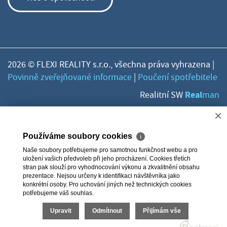
2026 © FLEXI REALITY s.r.o., všechna práva vyhrazena |
Povinně zveřejňované informace
|
Poučení spotřebitele
Real
Realitní SW
man
×
Používáme soubory cookies
ℹ
Naše soubory potřebujeme pro samotnou funkčnost webu a pro
uložení vašich předvoleb při jeho procházení. Cookies třetích
stran pak slouží pro vyhodnocování výkonu a zkvalitnění obsahu
prezentace. Nejsou určeny k identifikaci návštěvníka jako
konkrétní osoby. Pro uchování jiných než technických cookies
potřebujeme váš souhlas.
Upravit
Odmítnout
Přijímám vše