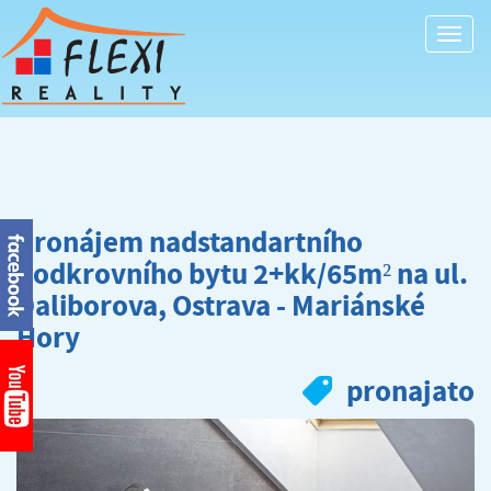
Togg
navi
Pronájem nadstandartního
podkrovního bytu 2+kk/65m² na ul.
Daliborova, Ostrava - Mariánské
Hory
pronajato