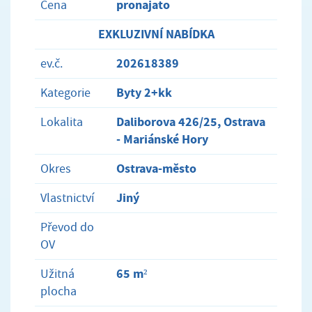
pronajato
Cena
EXKLUZIVNÍ NABÍDKA
202618389
ev.č.
Byty 2+kk
Kategorie
Daliborova 426/25, Ostrava
Lokalita
- Mariánské Hory
Ostrava-město
Okres
Jiný
Vlastnictví
Převod do
OV
65 m²
Užitná
plocha