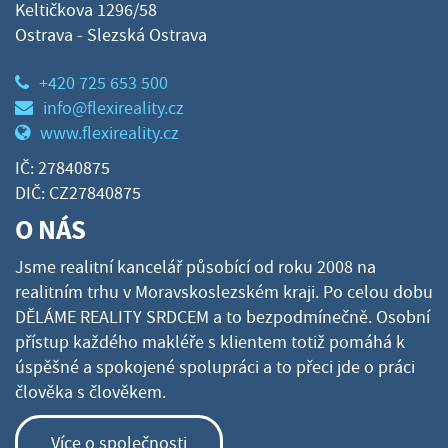
Keltičkova 1296/58
Ostrava - Slezská Ostrava
+420 725 653 500
info@flexireality.cz
www.flexireality.cz
IČ: 27840875
DIČ: CZ27840875
O NÁS
Jsme realitní kancelář působící od roku 2008 na
realitním trhu v Moravskoslezském kraji. Po celou dobu
DĚLÁME REALITY SRDCEM a to bezpodmínečně. Osobní
přístup každého makléře s klientem totiž pomáhá k
úspěšné a spokojené spolupráci a to přeci jde o práci
člověka s člověkem.
Více o společnosti