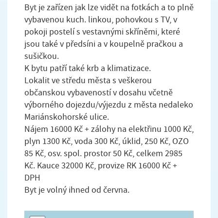
Byt je zařízen jak lze vidět na fotkách a to plně
vybavenou kuch. linkou, pohovkou s TV, v
pokoji postelí s vestavnými skříněmi, které
jsou také v předsíni a v koupelně pračkou a
sušičkou.
K bytu patří také krb a klimatizace.
Lokalit ve středu města s veškerou
občanskou vybaveností v dosahu včetně
výborného dojezdu/výjezdu z města nedaleko
Mariánskohorské ulice.
Nájem 16000 Kč + zálohy na elektřinu 1000 Kč,
plyn 1300 Kč, voda 300 Kč, úklid, 250 Kč, OZO
85 Kč, osv. spol. prostor 50 Kč, celkem 2985
Kč. Kauce 32000 Kč, provize RK 16000 Kč +
DPH
Byt je volný ihned od června.