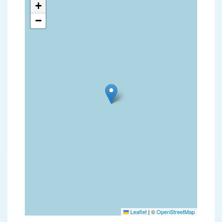
+
−
Leaflet
|
©
OpenStreetMap