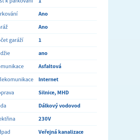
1
st k parkování
Ano
rkování
Ano
ráž
1
čet garáží
ano
džie
Asfaltová
omunikace
Internet
elekomunikace
Silnice, MHD
oprava
Dálkový vodovod
oda
230V
ektřina
Veřejná kanalizace
dpad