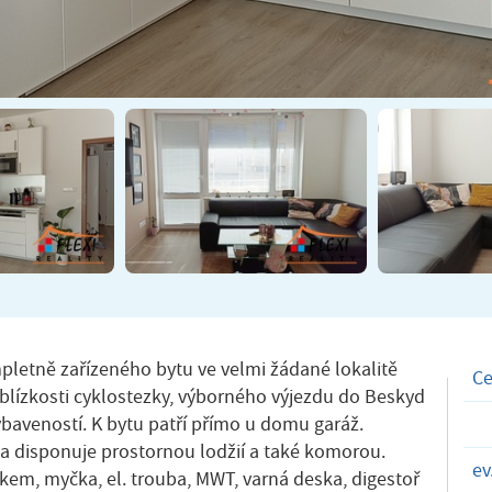
letně zařízeného bytu ve velmi žádané lokalitě
C
blízkosti cyklostezky, výborného výjezdu do Beskyd
ybaveností. K bytu patří přímo u domu garáž.
 a disponuje prostornou lodžií a také komorou.
ev
kem, myčka, el. trouba, MWT, varná deska, digestoř