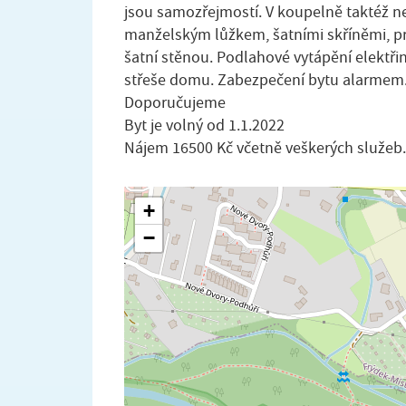
jsou samozřejmostí. V koupelně taktéž ne
manželským lůžkem, šatními skříněmi, pr
šatní stěnou. Podlahové vytápění elektři
střeše domu. Zabezpečení bytu alarmem
Doporučujeme
Byt je volný od 1.1.2022
Nájem 16500 Kč včetně veškerých služeb
+
−