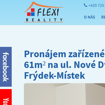
+420 725
O NÁS
R
Pronájem zařízenéh
61m² na ul. Nové D
Frýdek-Místek