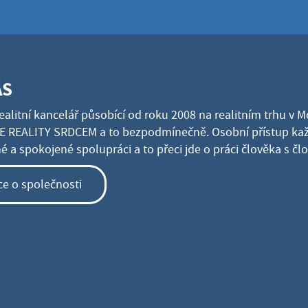
ÁS
ealitní kancelář působící od roku 2008 na realitním trhu v 
 REALITY SRDCEM a to bezpodmínečně. Osobní přístup kaž
 a spokojené spolupráci a to přeci jde o práci člověka s č
ce o společnosti