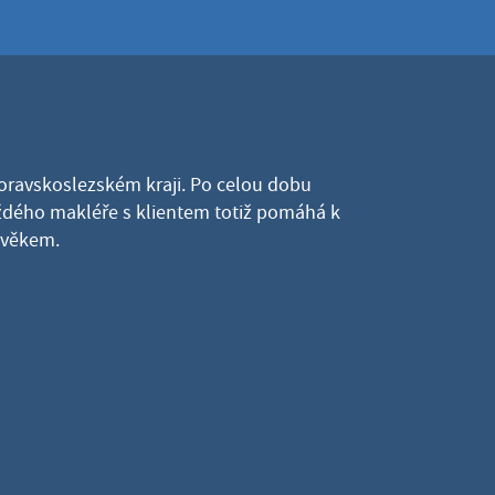
Moravskoslezském kraji. Po celou dobu
dého makléře s klientem totiž pomáhá k
lověkem.