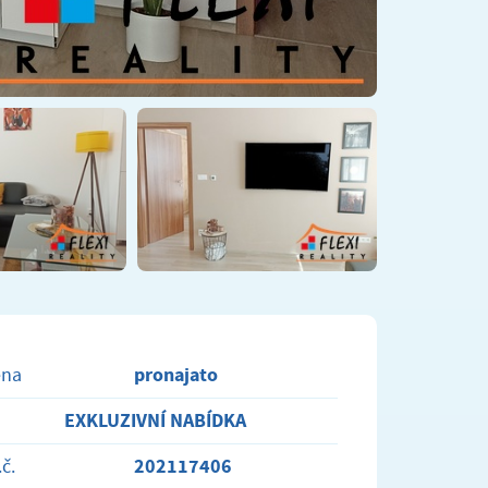
pronajato
ena
EXKLUZIVNÍ NABÍDKA
202117406
.č.