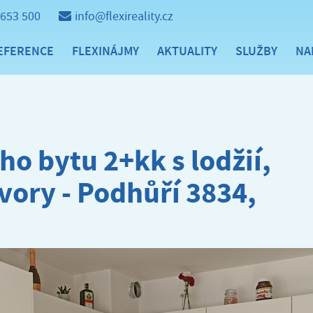
 653 500
info@flexireality.cz
EFERENCE
FLEXINÁJMY
AKTUALITY
SLUŽBY
NA
o bytu 2+kk s lodžií,
vory - Podhůří 3834,