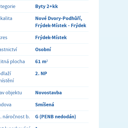
Byty 2+kk
tegorie
Nové Dvory-Podhůří,
kalita
Frýdek-Místek - Frýdek
Frýdek-Místek
res
Osobní
astnictví
61 m²
itná plocha
2. NP
dlaží
ístění
Novostavba
av objektu
Smíšená
udova
G (PENB nedodán)
. náročnost b.