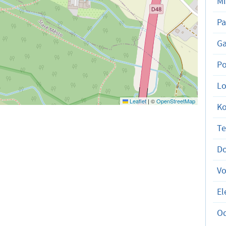
Mí
Pa
Ga
Po
Lo
Leaflet
|
©
OpenStreetMap
K
T
D
V
El
O