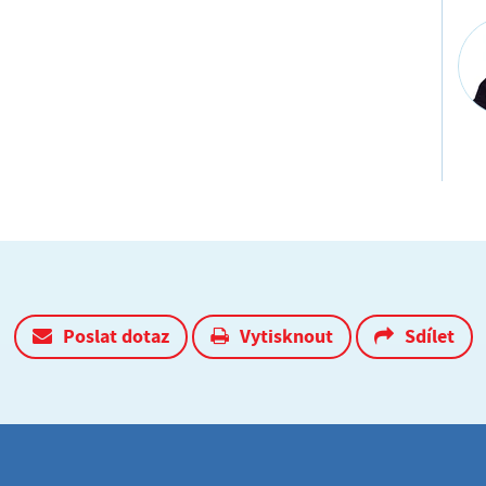
Poslat dotaz
Vytisknout
Sdílet