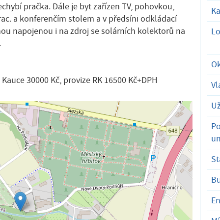
chybí pračka. Dále je byt zařízen TV, pohovkou,
Ka
ac. a konferenčím stolem a v předsíni odkládací
nou napojenou i na zdroj se solárních kolektorů na
Lo
.
Ok
. Kauce 30000 Kč, provize RK 16500 Kč+DPH
Vl
Už
Po
um
St
B
En