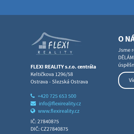
O N
Jsme r
DĚLÁME
úspěšné
FLEXI REALITY s.r.o. centrála
Keltičkova 1296/58
Ví
Ostrava - Slezská Ostrava
+420 725 653 500
info@flexireality.cz
www.flexireality.cz
IČ: 27840875
DIČ: CZ27840875