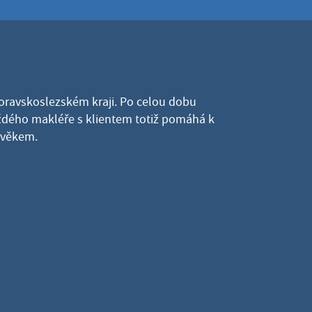
Moravskoslezském kraji. Po celou dobu
dého makléře s klientem totiž pomáhá k
lověkem.