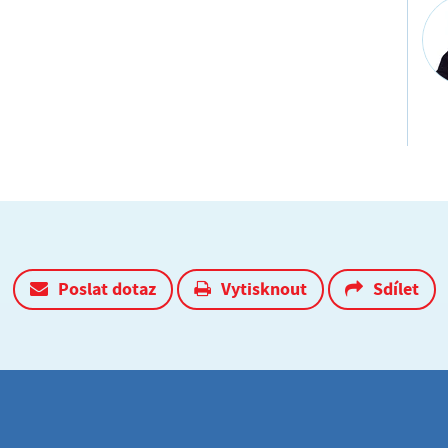
Poslat dotaz
Vytisknout
Sdílet