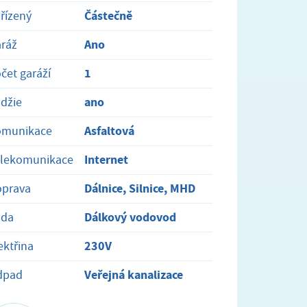
Částečně
řízený
Ano
ráž
1
čet garáží
ano
džie
Asfaltová
omunikace
Internet
elekomunikace
Dálnice, Silnice, MHD
oprava
Dálkový vodovod
oda
230V
ektřina
Veřejná kanalizace
dpad