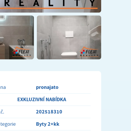
pronajato
ena
EXKLUZIVNÍ NABÍDKA
202518310
.č.
Byty 2+kk
tegorie