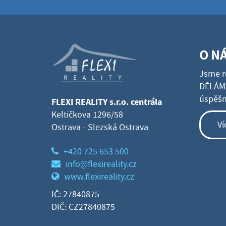
O N
Jsme r
DĚLÁME
úspěšné
FLEXI REALITY s.r.o. centrála
Keltičkova 1296/58
Ví
Ostrava - Slezská Ostrava
+420 725 653 500
info@flexireality.cz
www.flexireality.cz
IČ: 27840875
DIČ: CZ27840875