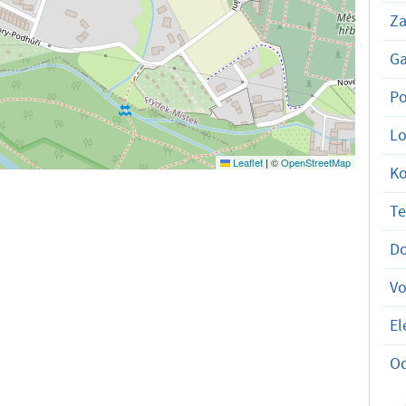
Za
Ga
Po
Lo
Leaflet
|
©
OpenStreetMap
K
T
D
V
El
O