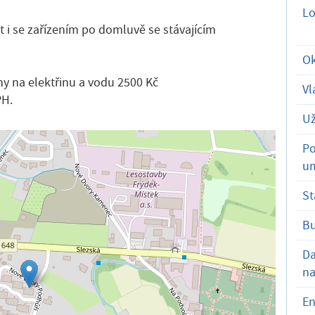
Lo
 i se zařízením po domluvě se stávajícím
Ok
hy na elektřinu a vodu 2500 Kč
Vl
PH.
Už
Po
um
St
B
D
na
En