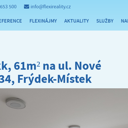
 653 500
info@flexireality.cz
EFERENCE
FLEXINÁJMY
AKTUALITY
SLUŽBY
NA
k, 61m² na ul. Nové
34, Frýdek-Místek