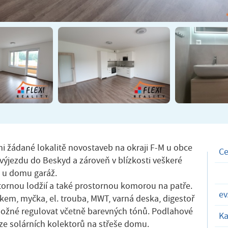
 žádané lokalitě novostaveb na okraji F-M u obce
C
 výjezdu do Beskyd a zároveň v blízkosti veškeré
o u domu garáž.
stornou lodžií a také prostornou komorou na patře.
ev
kem, myčka, el. trouba, MWT, varná deska, digestoř
 možné regulovat včetně barevných tónů. Podlahové
Ka
 ze solárních kolektorů na střeše domu.