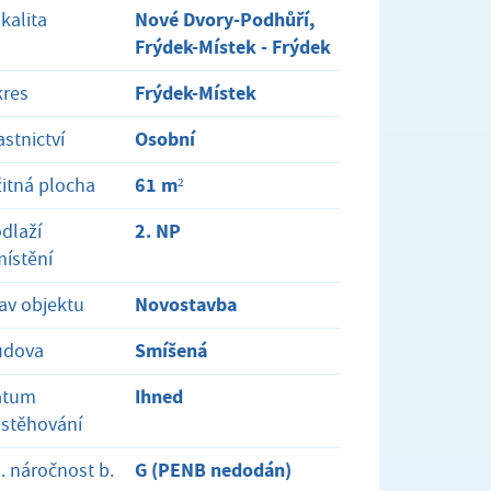
Nové Dvory-Podhůří,
kalita
Frýdek-Místek - Frýdek
Frýdek-Místek
res
Osobní
astnictví
61 m²
itná plocha
2. NP
dlaží
ístění
Novostavba
av objektu
Smíšená
udova
Ihned
atum
stěhování
G (PENB nedodán)
. náročnost b.