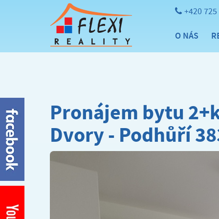
+420 725
O NÁS
R
Pronájem bytu 2+k
Dvory - Podhůří 38