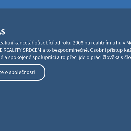
ÁS
ealitní kancelář působící od roku 2008 na realitním trhu v 
 REALITY SRDCEM a to bezpodmínečně. Osobní přístup kaž
 a spokojené spolupráci a to přeci jde o práci člověka s č
ce o společnosti